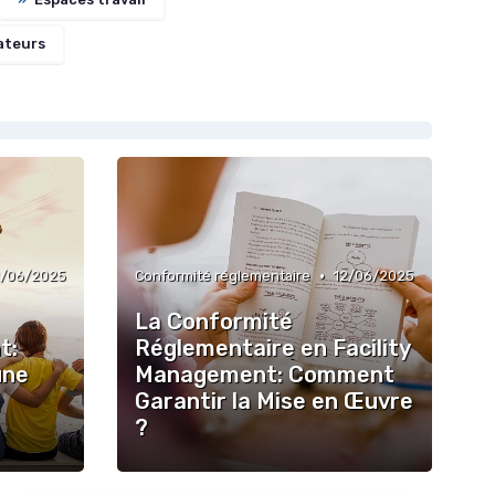
ateurs
•
2/06/2025
Conformité réglementaire
12/06/2025
La Conformité
t:
Réglementaire en Facility
une
Management: Comment
Garantir la Mise en Œuvre
?