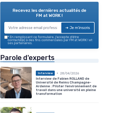
Recevez les dernières actualités de
FM at WORK !
➔ Je m'inscris
*
En remplissant ce formulaire, j’accepte d’être
contacté(e) à des fins commerciales par FM at WORK ! et
ses partenaires.
Parole d'experts
•
28/04/2026
Interview
Interview de Fabien ROLLAND de
Université de Reims Champagne-
Ardenne : Piloter l’environnement de
travail dans une université en pleine
transformation