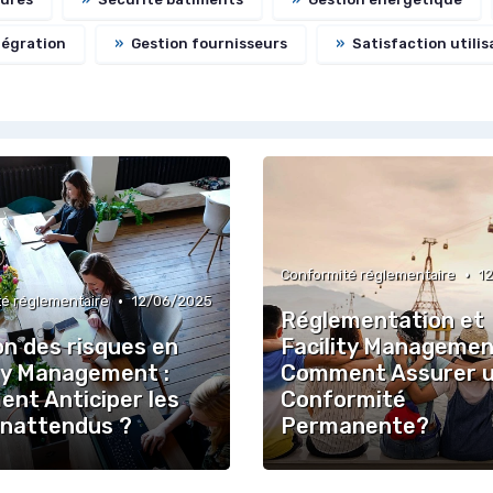
tégration
»
Gestion fournisseurs
»
Satisfaction utilis
•
Conformité réglementaire
1
•
é réglementaire
12/06/2025
Réglementation et
on des risques en
Facility Managemen
ity Management :
Comment Assurer 
nt Anticiper les
Conformité
Inattendus ?
Permanente?