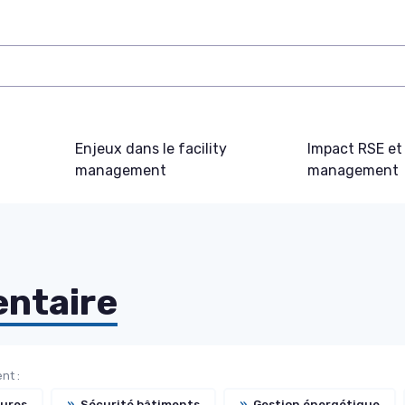
Enjeux dans le facility
Impact RSE et 
management
management
ntaire
nt :
ures
»
Sécurité bâtiments
»
Gestion énergétique