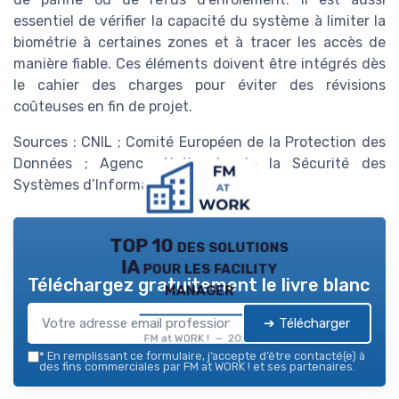
essentiel de vérifier la capacité du système à limiter la
biométrie à certaines zones et à tracer les accès de
manière fiable. Ces éléments doivent être intégrés dès
le cahier des charges pour éviter des révisions
coûteuses en fin de projet.
Sources : CNIL ; Comité Européen de la Protection des
Données ; Agence Nationale de la Sécurité des
Systèmes d’Information.
TOP 10 des solutions
IA pour les facility
Téléchargez gratuitement le livre blanc
manager
➔ Télécharger
FM at WORK ! — 2026
*
En remplissant ce formulaire, j’accepte d’être contacté(e) à
des fins commerciales par FM at WORK ! et ses partenaires.