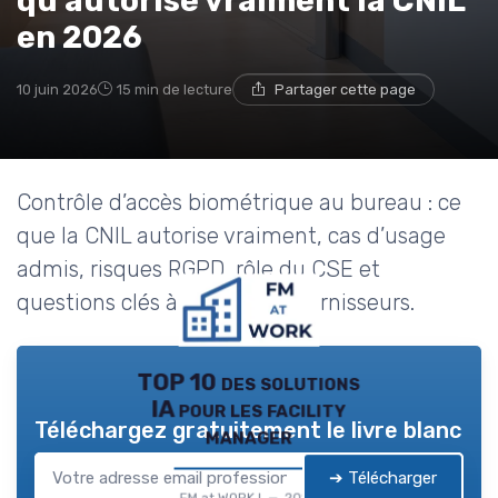
qu'autorise vraiment la CNIL
en 2026
10 juin 2026
15 min de lecture
Partager cette page
Contrôle d’accès biométrique au bureau : ce
que la CNIL autorise vraiment, cas d’usage
admis, risques RGPD, rôle du CSE et
questions clés à poser aux fournisseurs.
TOP 10 des solutions
IA pour les facility
Téléchargez gratuitement le livre blanc
manager
➔ Télécharger
FM at WORK ! — 2026