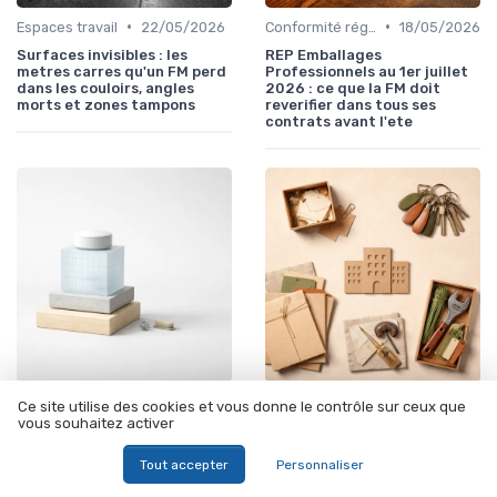
•
•
Espaces travail
22/05/2026
Conformité réglementaire
18/05/2026
Surfaces invisibles : les
REP Emballages
metres carres qu'un FM perd
Professionnels au 1er juillet
dans les couloirs, angles
2026 : ce que la FM doit
morts et zones tampons
reverifier dans tous ses
contrats avant l'ete
•
•
Technologie intégration
15/05/2026
Gestion fournisseurs
14/05/2026
Ce site utilise des cookies et vous donne le contrôle sur ceux que
vous souhaitez activer
IWMS, GMAO, BIM, IoT : le bon
Multi-services FM : cinq
ordre d'empilement quand
signaux qui disent que votre
on reprend une DSI FM
contrat unique vous coûte
Tout accepter
Personnaliser
plus qu'il ne vous simplifie