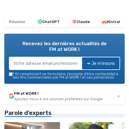
Résumer
ChatGPT
Claude
Mistral
Recevez les dernières actualités de
FM at WORK !
➔ Je m'inscris
*
En remplissant ce formulaire, j’accepte d’être contacté(e) à
des fins commerciales par FM at WORK ! et ses partenaires.
FM at WORK !
Ajoutez-nous à vos sources préférées sur Google
Parole d'experts