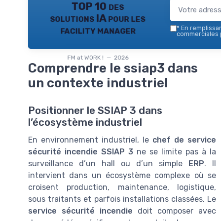
TOP 10 des
solutions IA pour les
facility manager
*
En remplissant
commerciales p
FM at WORK ! — 2026
Comprendre le ssiap3 dans
un contexte industriel
Positionner le SSIAP 3 dans
l’écosystème industriel
En environnement industriel, le
chef de service
sécurité incendie SSIAP 3
ne se limite pas à la
surveillance d’un hall ou d’un simple
ERP
. Il
intervient dans un écosystème complexe où se
croisent production, maintenance, logistique,
sous traitants et parfois installations classées. Le
service sécurité incendie
doit composer avec