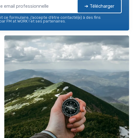
➔ Télécharger
 ce formulaire, j’accepte d’être contacté(e) à des fins
ar FM at WORK ! et ses partenaires.