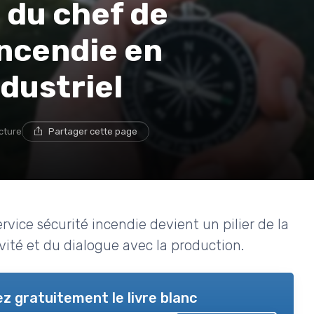
é du chef de
incendie en
dustriel
cture
Partager cette page
rvice sécurité incendie devient un pilier de la
ivité et du dialogue avec la production.
z gratuitement le livre blanc