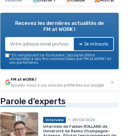
Résumer
ChatGPT
Claude
Mistral
Recevez les dernières actualités de
FM at WORK !
➔ Je m'inscris
*
En remplissant ce formulaire, j’accepte d’être
contacté(e) à des fins commerciales par FM at WORK ! et
ses partenaires.
FM at WORK !
Ajoutez-nous à vos sources préférées sur Google
Parole d'experts
•
28/04/2026
Interview
Interview de Fabien ROLLAND de
Université de Reims Champagne-
Ardenne : Piloter l’environnement de