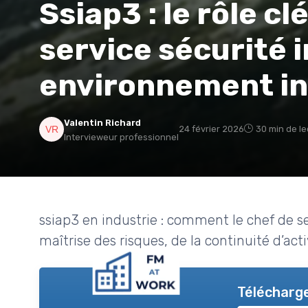
Ssiap3 : le rôle cl
service sécurité 
environnement in
Valentin Richard
24 février 2026
30 min de le
Intervieweur professionnel
ssiap3 en industrie : comment le chef de se
maîtrise des risques, de la continuité d’act
Télécharge