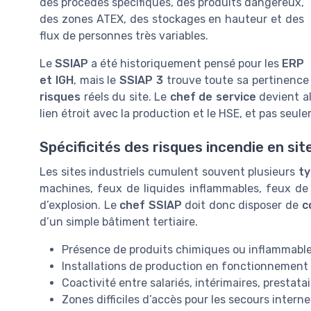
des procédés spécifiques, des produits dangereux,
des zones ATEX, des stockages en hauteur et des
flux de personnes très variables.
Le
SSIAP
a été historiquement pensé pour les
ERP
et IGH
, mais le
SSIAP 3
trouve toute sa pertinence 
risques
réels du site. Le
chef de service
devient al
lien étroit avec la production et le HSE, et pas seu
Spécificités des risques incendie en site
Les sites industriels cumulent souvent plusieurs
t
machines, feux de liquides inflammables, feux de s
d’explosion. Le
chef SSIAP
doit donc disposer de
c
d’un simple bâtiment tertiaire.
Présence de produits chimiques ou inflammables
Installations de production en fonctionnement
Coactivité entre salariés, intérimaires, prestatai
Zones difficiles d’accès pour les secours intern