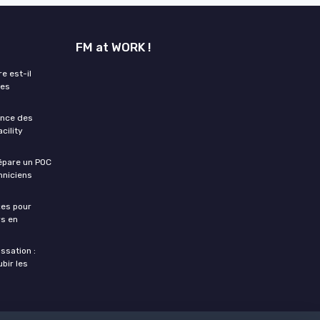
FM at WORK !
e est-il
les
ance des
cility
sépare un POC
hniciens
ces pour
rs en
ssation :
bir les