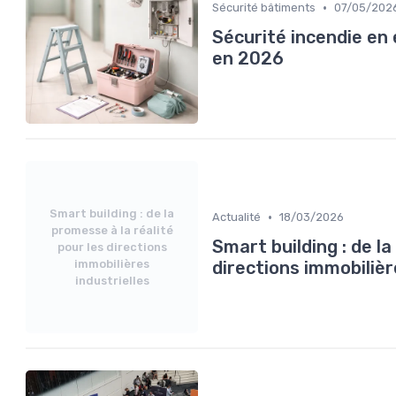
•
Sécurité bâtiments
07/05/202
Sécurité incendie en 
en 2026
Smart building : de la
•
Actualité
18/03/2026
promesse à la réalité
Smart building : de la
pour les directions
immobilières
directions immobilièr
industrielles