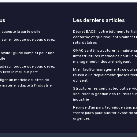
lus
Les derniers articles
 accepte la carte swile
Décret BACS : votre bâtiment tertiair
conforme et que risquent vraiment 
 swile : tout ce que vous devez
retardataires
GMAO santé : structurer la mainten
 swile : guide complet pour une
infrastructures médicales pour un fa
cile
management industriel exigeant
cadeau : tout ce que vous devez
IA en facility management : ce qui 
 tirer le meilleur parti
réussi d'un déploiement que les tec
ger un modèle de lettre de
utilisent
e matériel adapté à l’industrie
Structurer les contracted out servi
sécuriser la gestion des fournisseu
industrie
Reprise d'un parc technique sans pa
trente jours pour auditer avant de su
urgences