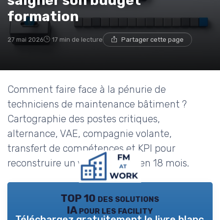
saigner son budget
formation
27 mai 2026
17 min de lecture
Partager cette page
Comment faire face à la pénurie de
techniciens de maintenance bâtiment ?
Cartographie des postes critiques,
alternance, VAE, compagnie volante,
transfert de compétences et KPI pour
reconstruire un vivier interne en 18 mois.
TOP 10 des solutions
IA pour les facility
Téléchargez gratuitement le livre blanc