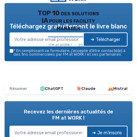
TOP 10 des solutions
IA pour les facility
Téléchargez gratuitement le livre blanc
manager
➔ Télécharger
FM at WORK ! — 2026
*
En remplissant ce formulaire, j’accepte d’être contacté(e) à
des fins commerciales par FM at WORK ! et ses partenaires.
Résumer
ChatGPT
Claude
Mistral
Recevez les dernières actualités de
FM at WORK !
➔ Je m'inscris