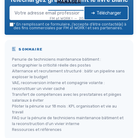
manager
➔ Télécharger
FM at WORK ! — 2026
*
En remplissant ce formulaire, j’accepte d’être contacté(e) à
des fins commerciales par FM at WORK ! et ses partenaires.
SOMMAIRE
Penurie de techniciens maintenance bâtiment :
cartographier la criticité réelle des postes
Alternance et recrutement structuré : bâtir un pipeline sans
exploser le budget
VAE, reconversion interne et compagnie volante :
reconstituer un vivier caché
Transfert de compétences avec les prestataires et pièges
salariaux à éviter
Piloter la pénurie sur 18 mois : KPI, organisation et vie au
travail
FAQ sur la pénurie de techniciens maintenance bâtiment et
la reconstruction d’un vivier interne
Ressources et références