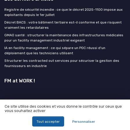
Registre de sécurité incendie : ce que le décret 2025-1100 impose aux
exploitants depuis le 1er juillet
Décret BACS : votre bâtiment tertiaire est-il conforme et que risquent
vraiment les retardataires
GMAO santé : structurer la maintenance des infrastructures médicales
pour un facility management industriel exigeant
IA en facility management : ce qui sépare un POC réussi d'un
déploiement que les techniciens utilisent
Structurer les contracted out services pour sécuriser la gestion des
fournisseurs en industrie
FM at WORK !
Ce site utilise des cookies et vous donne le contrôle sur ceux que
Mentions légales
Politique de confidentialité
Grande
vous souhaitez activer
enquête 2025 sur l'IA et les facility manager
Tout accepter
Personnaliser
© FM at WORK ! 2026