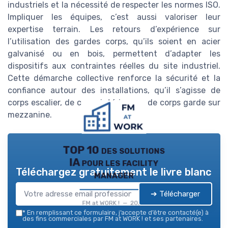
industriels et la nécessité de respecter les normes ISO.
Impliquer les équipes, c’est aussi valoriser leur
expertise terrain. Les retours d’expérience sur
l’utilisation des gardes corps, qu’ils soient en acier
galvanisé ou en bois, permettent d’adapter les
dispositifs aux contraintes réelles du site industriel.
Cette démarche collective renforce la sécurité et la
confiance autour des installations, qu’il s’agisse de
corps escalier, de corps intérieur ou de corps garde sur
mezzanine.
TOP 10 des solutions
IA pour les facility
Téléchargez gratuitement le livre blanc
manager
➔ Télécharger
FM at WORK ! — 2026
*
En remplissant ce formulaire, j’accepte d’être contacté(e) à
des fins commerciales par FM at WORK ! et ses partenaires.