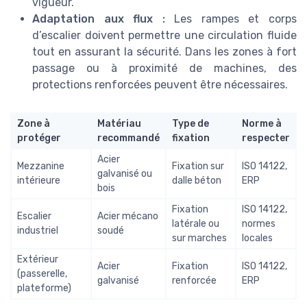
vigueur.
Adaptation aux flux :
Les rampes et corps
d’escalier doivent permettre une circulation fluide
tout en assurant la sécurité. Dans les zones à fort
passage ou à proximité de machines, des
protections renforcées peuvent être nécessaires.
Zone à
Matériau
Type de
Norme à
protéger
recommandé
fixation
respecter
Acier
Mezzanine
Fixation sur
ISO 14122,
galvanisé ou
intérieure
dalle béton
ERP
bois
Fixation
ISO 14122,
Escalier
Acier mécano
latérale ou
normes
industriel
soudé
sur marches
locales
Extérieur
Acier
Fixation
ISO 14122,
(passerelle,
galvanisé
renforcée
ERP
plateforme)