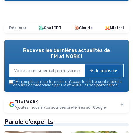
Résumer
ChatGPT
Claude
Mistral
Recevez les dernières actualités de
FM at WORK !
➔ Je m'inscris
*
En remplissant ce formulaire, j’accepte d’être contacté(e) à
des fins commerciales par FM at WORK ! et ses partenaires.
FM at WORK !
Ajoutez-nous à vos sources préférées sur Google
Parole d'experts