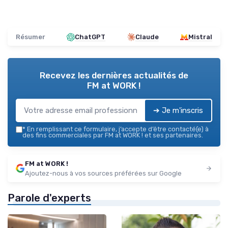
Résumer
ChatGPT
Claude
Mistral
Recevez les dernières actualités de
FM at WORK !
➔ Je m'inscris
*
En remplissant ce formulaire, j’accepte d’être contacté(e) à
des fins commerciales par FM at WORK ! et ses partenaires.
FM at WORK !
Ajoutez-nous à vos sources préférées sur Google
Parole d'experts