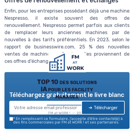
Offres de renouvellement et échanges
Enfin, pour les entreprises possédant déjà une machine
Nespresso, il existe souvent des offres de
renouvellement. Nespresso permet parfois aux clients
de remplacer leurs anciennes machines par de
nouvelles à des tarifs préférentiels. En 2023, selon le
rapport de businesswire.com, 25 % des nouvelles
ventes de machines professionnelles proviennent de
ces offres d'échange.
TOP 10 des solutions
IA pour les facility
Téléchargez gratuitement le livre blanc
manager
➔ Télécharger
FM at WORK ! — 2026
*
En remplissant ce formulaire, j’accepte d’être contacté(e) à
des fins commerciales par FM at WORK ! et ses partenaires.