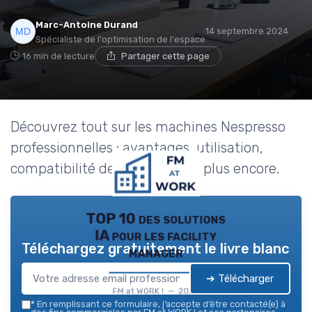
Marc-Antoine Durand
14 septembre 2024
Spécialiste de l'optimisation de l'espace
16 min de lecture
Partager cette page
Découvrez tout sur les machines Nespresso
professionnelles : avantages, utilisation,
compatibilité des capsules, et plus encore.
TOP 10 des solutions
IA pour les facility
Téléchargez gratuitement le livre blanc
manager
➔ Télécharger
FM at WORK ! — 2026
*
En remplissant ce formulaire, j’accepte d’être contacté(e) à