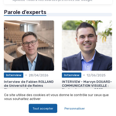
Parole d'experts
•
•
28/04/2026
12/06/2025
Interview
Interview
Interview de Fabien ROLLAND
INTERVIEW - Marvyn DOUARD-
de Université de Reims
COMMUNICATION VISUELLE :
Champagne-Ardenne :
“La tendance pour 2025 sera
Piloter l’environnement de
à la personnalisation et à
Ce site utilise des cookies et vous donne le contrôle sur ceux que
travail dans une université
l’engagement”
vous souhaitez activer
en pleine transformation
Tout accepter
Personnaliser
Les plus lus