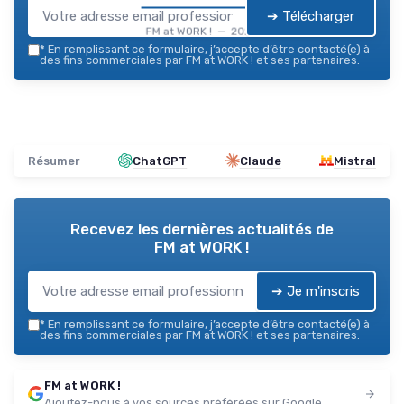
➔ Télécharger
FM at WORK ! — 2026
*
En remplissant ce formulaire, j’accepte d’être contacté(e) à
des fins commerciales par FM at WORK ! et ses partenaires.
Résumer
ChatGPT
Claude
Mistral
Recevez les dernières actualités de
FM at WORK !
➔ Je m'inscris
*
En remplissant ce formulaire, j’accepte d’être contacté(e) à
des fins commerciales par FM at WORK ! et ses partenaires.
FM at WORK !
Ajoutez-nous à vos sources préférées sur Google