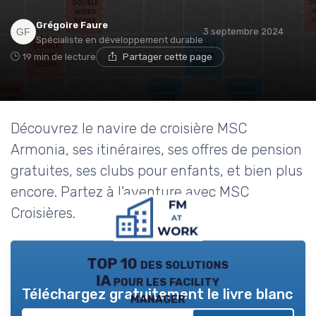
Grégoire Faure
3 septembre 2024
Spécialiste en développement durable
19 min de lecture
Partager cette page
Découvrez le navire de croisière MSC
Armonia, ses itinéraires, ses offres de pension
gratuites, ses clubs pour enfants, et bien plus
encore. Partez à l'aventure avec MSC
Croisières.
TOP 10 des solutions
IA pour les facility
Téléchargez gratuitement le livre blanc
manager