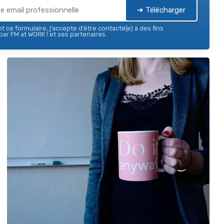
➔ Télécharger
 ce formulaire, j’accepte d’être contacté(e) à des fins
ar FM at WORK ! et ses partenaires.