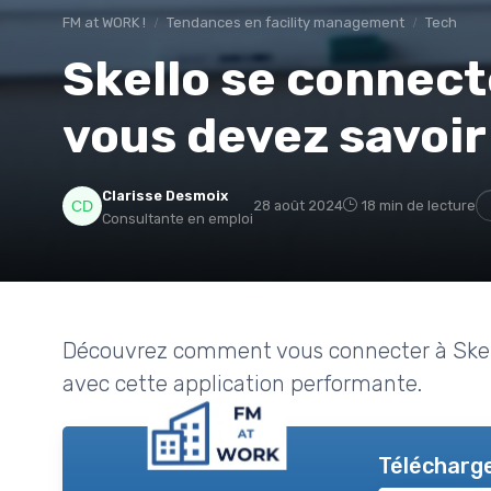
FM at WORK !
Tendances en facility management
Tech
Skello se connecte
vous devez savoir
Clarisse Desmoix
28 août 2024
18 min de lecture
Consultante en emploi
Découvrez comment vous connecter à Skello
avec cette application performante.
Télécharge