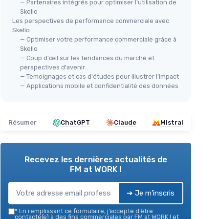
— Partenaires intégrés pour optimiser l'utilisation de
Skello
Les perspectives de performance commerciale avec
Skello
— Optimiser votre performance commerciale grâce à
Skello
— Coup d'œil sur les tendances du marché et
perspectives d'avenir
— Temoignages et cas d'études pour illustrer l'impact
— Applications mobile et confidentialité des données
Résumer
ChatGPT
Claude
Mistral
Recevez les dernières actualités de
FM at WORK !
➔ Je m'inscris
*
En remplissant ce formulaire, j’accepte d’être
contacté(e) à des fins commerciales par FM at WORK ! et