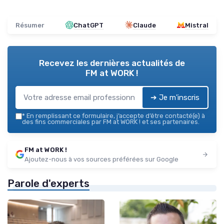
Résumer
ChatGPT
Claude
Mistral
Recevez les dernières actualités de
FM at WORK !
➔ Je m'inscris
*
En remplissant ce formulaire, j’accepte d’être contacté(e) à
des fins commerciales par FM at WORK ! et ses partenaires.
FM at WORK !
Ajoutez-nous à vos sources préférées sur Google
Parole d'experts