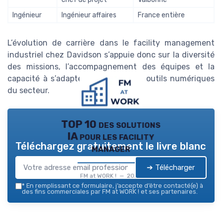
Ingénieur
Ingénieur affaires
France entière
L’évolution de carrière dans le facility management
industriel chez Davidson s’appuie donc sur la diversité
des missions, l’accompagnement des équipes et la
capacité à s’adapter aux nouveaux outils numériques
du secteur.
TOP 10 des solutions
IA pour les facility
Téléchargez gratuitement le livre blanc
manager
➔ Télécharger
FM at WORK ! — 2026
*
En remplissant ce formulaire, j’accepte d’être contacté(e) à
des fins commerciales par FM at WORK ! et ses partenaires.