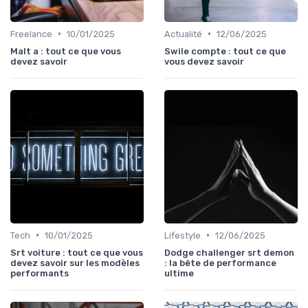
•
•
Freelance
10/01/2025
Actualité
12/06/2025
Malt a : tout ce que vous
Swile compte : tout ce que
devez savoir
vous devez savoir
•
•
Tech
10/01/2025
Lifestyle
12/06/2025
Srt voiture : tout ce que vous
Dodge challenger srt demon
devez savoir sur les modèles
: la bête de performance
performants
ultime