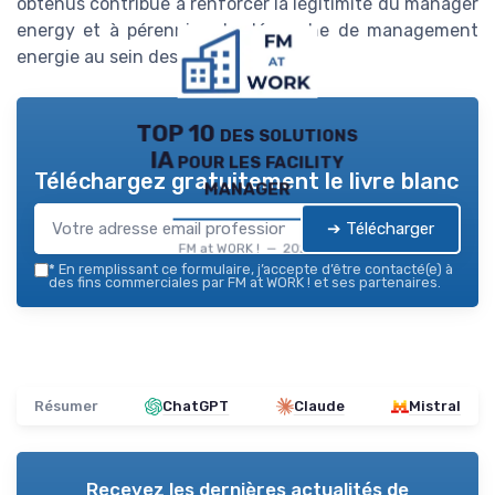
obtenus contribue à renforcer la légitimité du manager
energy et à pérenniser la démarche de management
energie au sein des entreprises.
TOP 10 des solutions
IA pour les facility
Téléchargez gratuitement le livre blanc
manager
➔ Télécharger
FM at WORK ! — 2026
*
En remplissant ce formulaire, j’accepte d’être contacté(e) à
des fins commerciales par FM at WORK ! et ses partenaires.
Résumer
ChatGPT
Claude
Mistral
Recevez les dernières actualités de