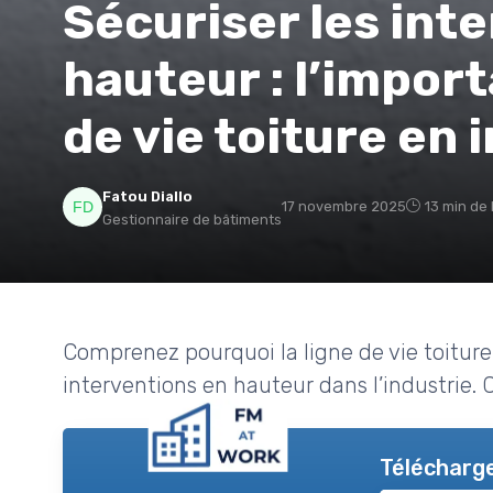
Sécuriser les int
hauteur : l’import
de vie toiture en 
Fatou Diallo
17 novembre 2025
13 min de 
Gestionnaire de bâtiments
Comprenez pourquoi la ligne de vie toiture 
interventions en hauteur dans l’industrie. 
Télécharge