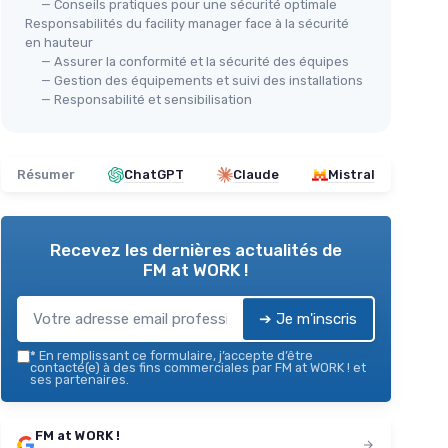
— Conseils pratiques pour une sécurité optimale
Responsabilités du facility manager face à la sécurité
en hauteur
— Assurer la conformité et la sécurité des équipes
— Gestion des équipements et suivi des installations
— Responsabilité et sensibilisation
Résumer
ChatGPT
Claude
Mistral
Recevez les dernières actualités de
FM at WORK !
➔ Je m'inscris
*
En remplissant ce formulaire, j’accepte d’être
contacté(e) à des fins commerciales par FM at WORK ! et
ses partenaires.
FM at WORK !