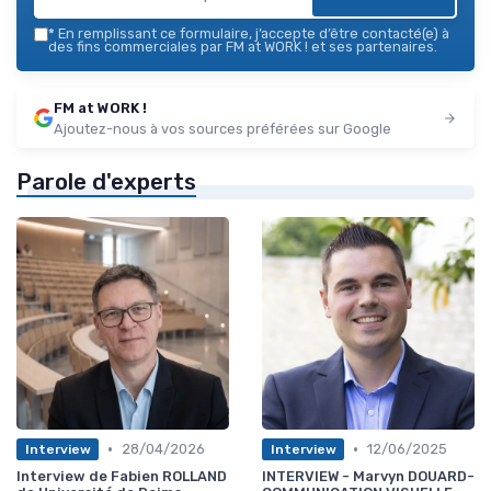
*
En remplissant ce formulaire, j’accepte d’être contacté(e) à
des fins commerciales par FM at WORK ! et ses partenaires.
FM at WORK !
Ajoutez-nous à vos sources préférées sur Google
Parole d'experts
•
•
28/04/2026
12/06/2025
Interview
Interview
Interview de Fabien ROLLAND
INTERVIEW - Marvyn DOUARD-