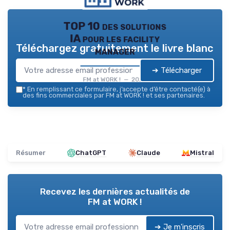
TOP 10 des solutions
IA pour les facility
Téléchargez gratuitement le livre blanc
manager
➔ Télécharger
FM at WORK ! — 2026
*
En remplissant ce formulaire, j’accepte d’être contacté(e) à
des fins commerciales par FM at WORK ! et ses partenaires.
Résumer
ChatGPT
Claude
Mistral
Recevez les dernières actualités de
FM at WORK !
➔ Je m'inscris