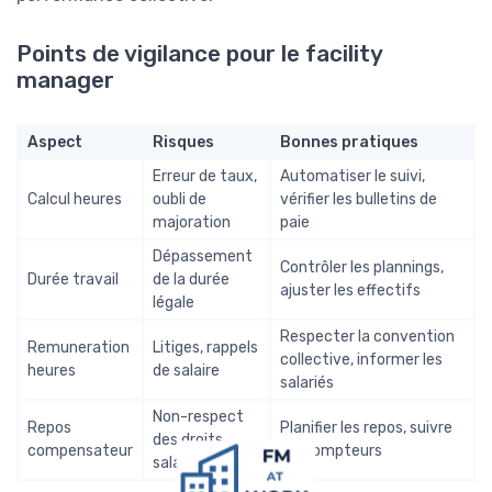
Points de vigilance pour le facility
manager
Aspect
Risques
Bonnes pratiques
Erreur de taux,
Automatiser le suivi,
Calcul heures
oubli de
vérifier les bulletins de
majoration
paie
Dépassement
Contrôler les plannings,
Durée travail
de la durée
ajuster les effectifs
légale
Respecter la convention
Remuneration
Litiges, rappels
collective, informer les
heures
de salaire
salariés
Non-respect
Repos
Planifier les repos, suivre
des droits
compensateur
les compteurs
salariés