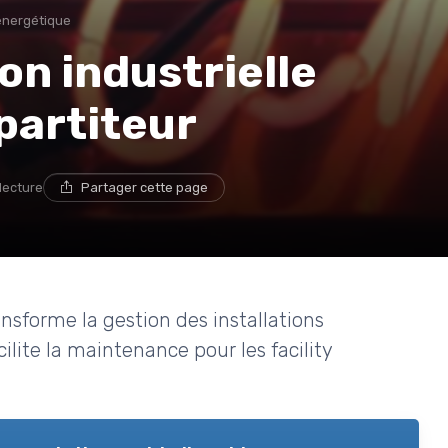
énergétique
on industrielle
épartiteur
 lecture
Partager cette page
nsforme la gestion des installations
cilite la maintenance pour les facility