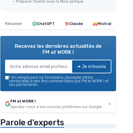
— Préparer l’avenir avec la fibre optique
Résumer
ChatGPT
Claude
Mistral
Recevez les dernières actualités de
FM at WORK !
➔ Je m'inscris
*
En remplissant ce formulaire, j’accepte d’être
contacté(e) à des fins commerciales par FM at WORK ! et
ses partenaires.
FM at WORK !
Ajoutez-nous à vos sources préférées sur Google
Parole d'experts