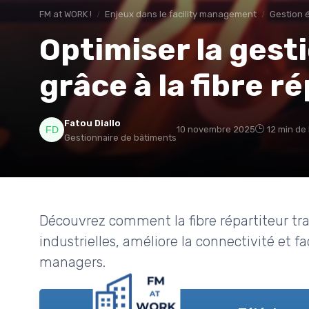
FM at WORK !
Enjeux dans le facility management
Gestion 
Optimiser la gesti
grâce à la fibre r
Fatou Diallo
10 novembre 2025
12 min de
Gestionnaire de bâtiments
Découvrez comment la fibre répartiteur tra
industrielles, améliore la connectivité et fa
managers.