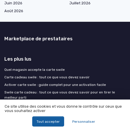
Juin 2026
Juillet 2026
Août 2026
Marketplace de prestataires
Les plus lus
Quel magasin accepte la carte swile
Carte cadeau swile : tout ce que vous devez savoir
Activer carte swile : guide complet pour une activation facile
Swile carte cadeau : tout ce que vous devez savoir pour en tirer le
meilleur parti
Comment rédiger un modèle de lettre de restitution de matériel adapté
Ce site utilise des cookies et vous donne le contrôle sur ceux que
à l’industrie
vous souhaitez activer
Tout accepter
Personnaliser
Les derniers articles