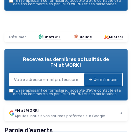
*
En remplissant ce formulaire, j’accepte d’être contacté(e) à
des fins commerciales par FM at WORK ! et ses partenaires.
Résumer
ChatGPT
Claude
Mistral
Recevez les dernières actualités de
FM at WORK !
➔ Je m'inscris
*
En remplissant ce formulaire, j’accepte d’être contacté(e) à
des fins commerciales par FM at WORK ! et ses partenaires.
FM at WORK !
Ajoutez-nous à vos sources préférées sur Google
Parole d'experts