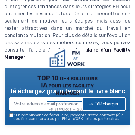
d'intégrer ces tendances dans leurs stratégies RH pour
anticiper les besoins futurs. Cela leur permettra non
seulement de motiver leurs équipes, mais aussi de
rester attractives dans un marché du travail en
constante mutation. Pour plus de détails sur l'évolution
des salaires dans des métiers connexes, vous pouvez
consulter l'article détaillé sur le
salaire d'un Facility
Manager
.
TOP 10 des solutions
IA pour les facility
Téléchargez gratuitement le livre blanc
manager
➔ Télécharger
FM at WORK ! — 2026
*
En remplissant ce formulaire, j’accepte d’être contacté(e) à
des fins commerciales par FM at WORK ! et ses partenaires.