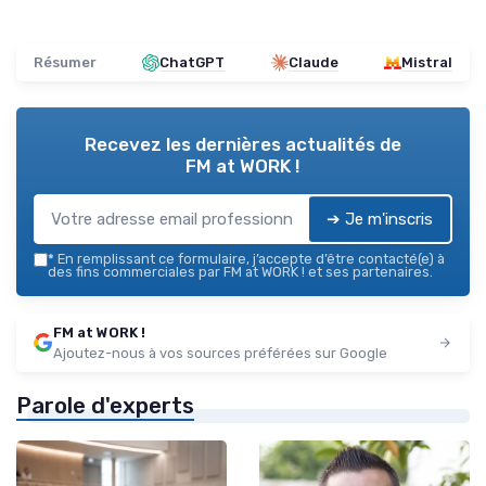
Résumer
ChatGPT
Claude
Mistral
Recevez les dernières actualités de
FM at WORK !
➔ Je m'inscris
*
En remplissant ce formulaire, j’accepte d’être contacté(e) à
des fins commerciales par FM at WORK ! et ses partenaires.
FM at WORK !
Ajoutez-nous à vos sources préférées sur Google
Parole d'experts