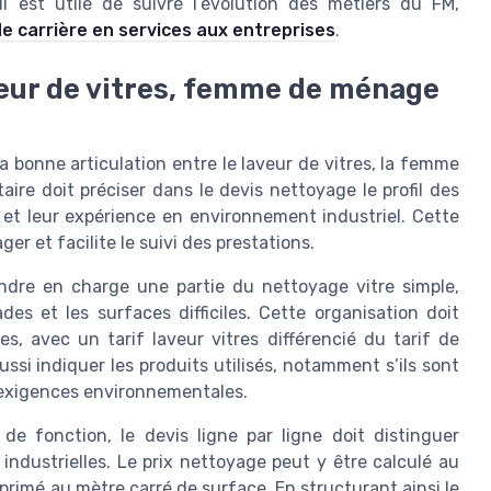
l est utile de suivre l’évolution des métiers du FM,
e carrière en services aux entreprises
.
aveur de vitres, femme de ménage
a bonne articulation entre le laveur de vitres, la femme
ire doit préciser dans le devis nettoyage le profil des
 et leur expérience en environnement industriel. Cette
r et facilite le suivi des prestations.
dre en charge une partie du nettoyage vitre simple,
des et les surfaces difficiles. Cette organisation doit
s, avec un tarif laveur vitres différencié du tarif de
ssi indiquer les produits utilisés, notamment s’ils sont
 exigences environnementales.
de fonction, le devis ligne par ligne doit distinguer
industrielles. Le prix nettoyage peut y être calculé au
xprimé au mètre carré de surface. En structurant ainsi le