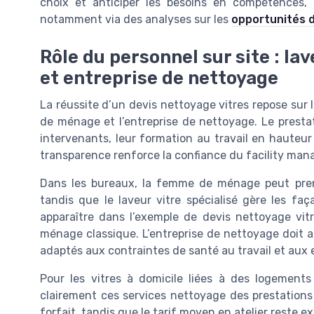
choix et anticiper les besoins en compétences, i
notamment via des analyses sur les
opportunités d
Rôle du personnel sur site : l
et entreprise de nettoyage
La réussite d’un devis nettoyage vitres repose sur l
de ménage et l’entreprise de nettoyage. Le prestata
intervenants, leur formation au travail en hauteur
transparence renforce la confiance du facility manage
Dans les bureaux, la femme de ménage peut pren
tandis que le laveur vitre spécialisé gère les faça
apparaître dans l’exemple de devis nettoyage vitre
ménage classique. L’entreprise de nettoyage doit au
adaptés aux contraintes de santé au travail et aux
Pour les vitres à domicile liées à des logements 
clairement ces services nettoyage des prestations 
forfait, tandis que le tarif moyen en atelier reste e