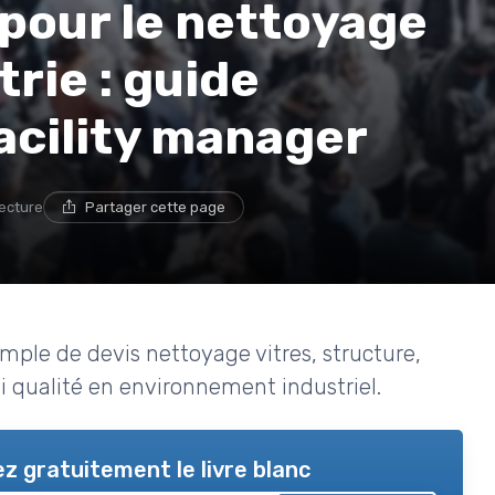
pour le nettoyage
trie : guide
facility manager
lecture
Partager cette page
mple de devis nettoyage vitres, structure,
vi qualité en environnement industriel.
z gratuitement le livre blanc