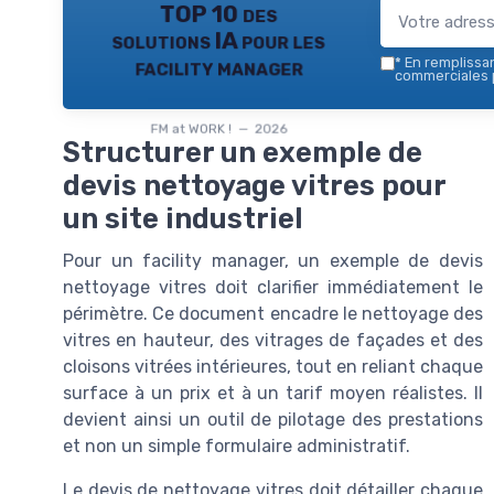
TOP 10 des
solutions IA pour les
facility manager
*
En remplissant
commerciales p
FM at WORK ! — 2026
Structurer un exemple de
devis nettoyage vitres pour
un site industriel
Pour un facility manager, un exemple de devis
nettoyage vitres doit clarifier immédiatement le
périmètre. Ce document encadre le nettoyage des
vitres en hauteur, des vitrages de façades et des
cloisons vitrées intérieures, tout en reliant chaque
surface à un prix et à un tarif moyen réalistes. Il
devient ainsi un outil de pilotage des prestations
et non un simple formulaire administratif.
Le devis de nettoyage vitres doit détailler chaque