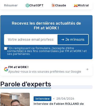
Résumer
ChatGPT
Claude
Mistral
Recevez les dernières actualités de
FM at WORK !
➔ Je m'inscris
*
En remplissant ce formulaire, j’accepte d’être
contacté(e) à des fins commerciales par FM at WORK ! et
ses partenaires.
FM at WORK !
Ajoutez-nous à vos sources préférées sur Google
Parole d'experts
•
28/04/2026
Interview
Interview de Fabien ROLLAND de