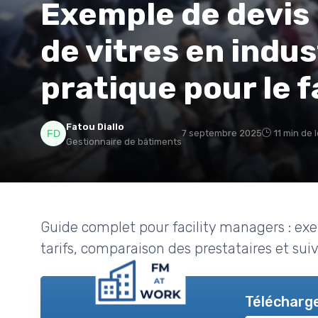
Exemple de devis 
de vitres en indus
pratique pour le 
Fatou Diallo
7 septembre 2025
11 min de 
Gestionnaire de bâtiments
Guide complet pour facility managers : exe
tarifs, comparaison des prestataires et sui
Télécharge