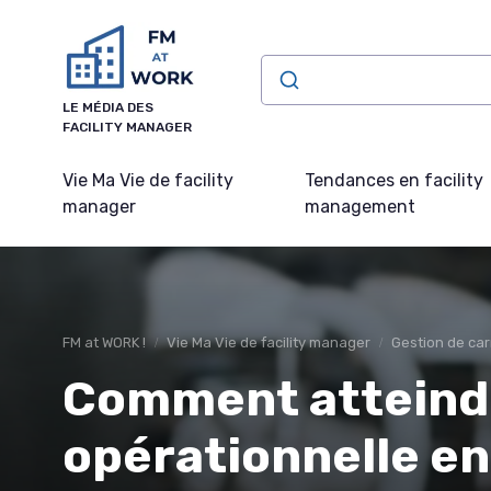
Panneau de gestion des cookies
LE MÉDIA DES
FACILITY MANAGER
Vie Ma Vie de facility
Tendances en facility
manager
management
FM at WORK !
Vie Ma Vie de facility manager
Gestion de car
Comment atteindr
opérationnelle en