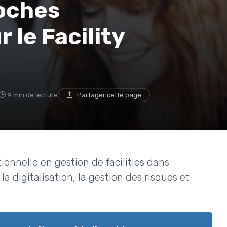
roches
 le Facility
9 min de lecture
Partager cette page
onnelle en gestion de facilities dans
la digitalisation, la gestion des risques et