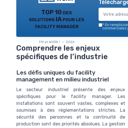
Télécharge
TOP 10 des
solutions IA pour les
facility manager
*
En remplissant
commerciales p
FM at WORK ! — 2026
Comprendre les enjeux
spécifiques de l’industrie
Les défis uniques du facility
management en milieu industriel
Le secteur industriel présente des enjeux
spécifiques pour le facility manager. Les
installations sont souvent vastes, complexes et
soumises à des réglementations strictes. La
sécurité des personnes et la continuité de
production sont des priorités absolues. La gestion