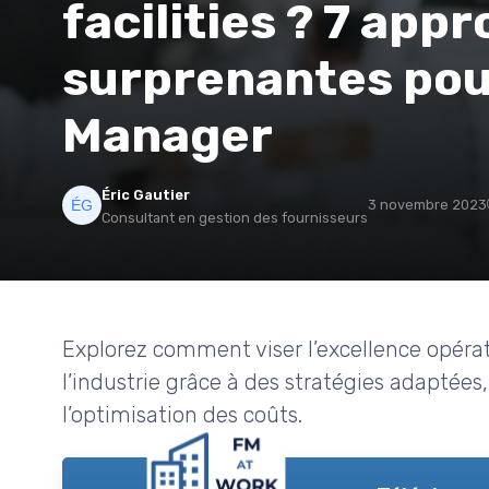
facilities ? 7 app
surprenantes pour
Manager
Éric Gautier
3 novembre 2023
Consultant en gestion des fournisseurs
Explorez comment viser l’excellence opérati
l’industrie grâce à des stratégies adaptées, 
l’optimisation des coûts.