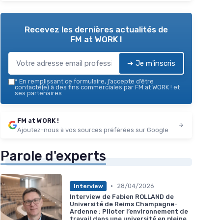
Recevez les dernières actualités de
FM at WORK !
➔ Je m'inscris
*
En remplissant ce formulaire, j’accepte d’être
contacté(e) à des fins commerciales par FM at WORK ! et
ses partenaires.
FM at WORK !
Ajoutez-nous à vos sources préférées sur Google
Parole d'experts
•
28/04/2026
Interview
Interview de Fabien ROLLAND de
Université de Reims Champagne-
Ardenne : Piloter l’environnement de
travail dans une université en pleine