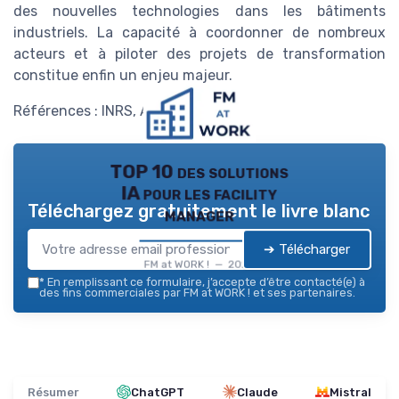
des nouvelles technologies dans les bâtiments
industriels. La capacité à coordonner de nombreux
acteurs et à piloter des projets de transformation
constitue enfin un enjeu majeur.
Références : INRS, Afnor, RICS.
TOP 10 des solutions
IA pour les facility
Téléchargez gratuitement le livre blanc
manager
➔ Télécharger
FM at WORK ! — 2026
*
En remplissant ce formulaire, j’accepte d’être contacté(e) à
des fins commerciales par FM at WORK ! et ses partenaires.
Résumer
ChatGPT
Claude
Mistral