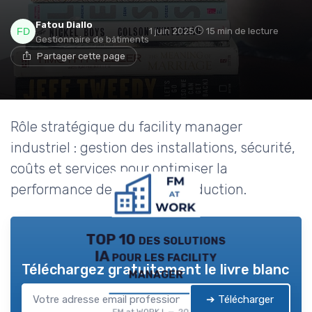
Fatou Diallo
1 juin 2025
15 min de lecture
Gestionnaire de bâtiments
Partager cette page
Rôle stratégique du facility manager
industriel : gestion des installations, sécurité,
coûts et services pour optimiser la
performance des sites de production.
TOP 10 des solutions
IA pour les facility
Téléchargez gratuitement le livre blanc
manager
➔ Télécharger
FM at WORK ! — 2026