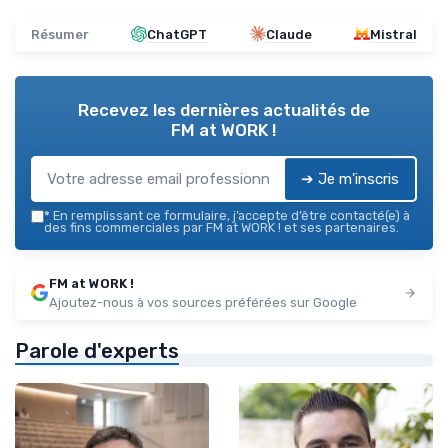
Résumer
ChatGPT
Claude
Mistral
Recevez les dernières actualités de
FM at WORK !
➔ Je m'inscris
*
En remplissant ce formulaire, j’accepte d’être contacté(e) à
des fins commerciales par FM at WORK ! et ses partenaires.
FM at WORK !
Ajoutez-nous à vos sources préférées sur Google
Parole d'experts