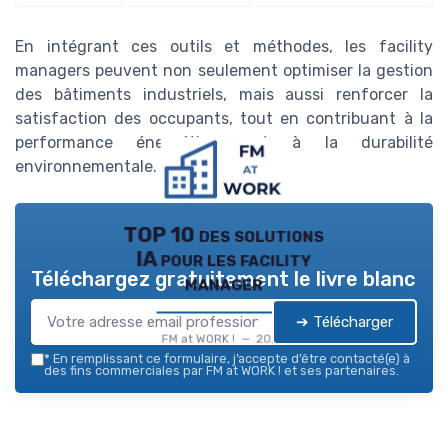
En intégrant ces outils et méthodes, les facility
managers peuvent non seulement optimiser la gestion
des bâtiments industriels, mais aussi renforcer la
satisfaction des occupants, tout en contribuant à la
performance énergétique et à la durabilité
environnementale.
TOP 10 des solutions
IA pour les facility
Téléchargez gratuitement le livre blanc
manager
➔ Télécharger
FM at WORK ! — 2026
*
En remplissant ce formulaire, j’accepte d’être contacté(e) à
des fins commerciales par FM at WORK ! et ses partenaires.