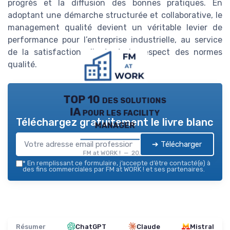
progrès et la diffusion des bonnes pratiques. En
adoptant une démarche structurée et collaborative, le
management qualité devient un véritable levier de
performance pour l’entreprise industrielle, au service
de la satisfaction client et du respect des normes
qualité.
TOP 10 des solutions
IA pour les facility
Téléchargez gratuitement le livre blanc
manager
➔ Télécharger
FM at WORK ! — 2026
*
En remplissant ce formulaire, j’accepte d’être contacté(e) à
des fins commerciales par FM at WORK ! et ses partenaires.
Résumer
ChatGPT
Claude
Mistral