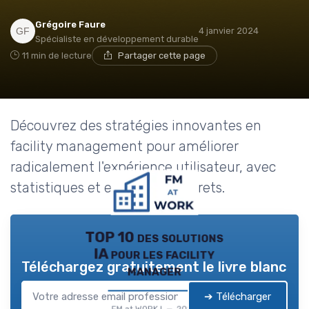
Grégoire Faure
4 janvier 2024
Spécialiste en développement durable
11 min de lecture
Partager cette page
Découvrez des stratégies innovantes en
facility management pour améliorer
radicalement l'expérience utilisateur, avec
statistiques et exemples concrets.
TOP 10 des solutions
IA pour les facility
Téléchargez gratuitement le livre blanc
manager
➔ Télécharger
FM at WORK ! — 2026