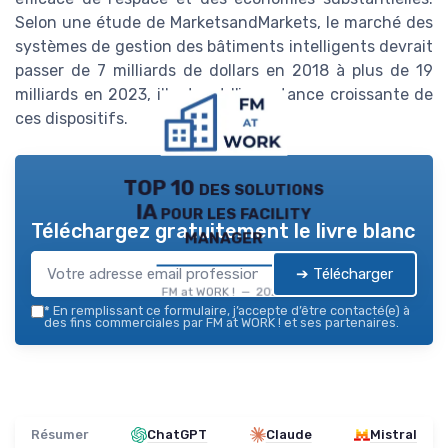
Selon une étude de MarketsandMarkets, le marché des
systèmes de gestion des bâtiments intelligents devrait
passer de 7 milliards de dollars en 2018 à plus de 19
milliards en 2023, illustrant l'importance croissante de
ces dispositifs.
TOP 10 des solutions
IA pour les facility
Téléchargez gratuitement le livre blanc
manager
➔ Télécharger
FM at WORK ! — 2026
*
En remplissant ce formulaire, j’accepte d’être contacté(e) à
des fins commerciales par FM at WORK ! et ses partenaires.
Résumer
ChatGPT
Claude
Mistral