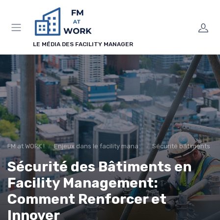
Panneau de gestion des cookies
LE MÉDIA DES FACILITY MANAGER
FM at WORK !
Enjeux dans le facility management
Sécurité bâtiments
Sécurité des Bâtiments en
Facility Management:
Comment Renforcer et
Innover