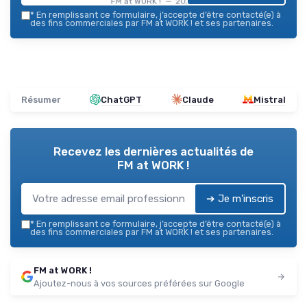
FM at WORK ! — 2026
*
En remplissant ce formulaire, j’accepte d’être contacté(e) à
des fins commerciales par FM at WORK ! et ses partenaires.
Résumer
ChatGPT
Claude
Mistral
Recevez les dernières actualités de
FM at WORK !
➔ Je m'inscris
*
En remplissant ce formulaire, j’accepte d’être contacté(e) à
des fins commerciales par FM at WORK ! et ses partenaires.
FM at WORK !
Ajoutez-nous à vos sources préférées sur Google