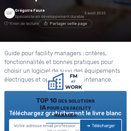
Grégoire Faure
3 août 2025
Spécialiste en développement durable
11 min de lecture
Partager cette page
Guide pour facility managers : critères,
fonctionnalités et bonnes pratiques pour
choisir un logiciel de suivi des équipements
électriques et optimiser la maintenance.
TOP 10 des solutions
IA pour les facility
Téléchargez gratuitement le livre blanc
manager
➔ Télécharger
FM at WORK ! — 2026