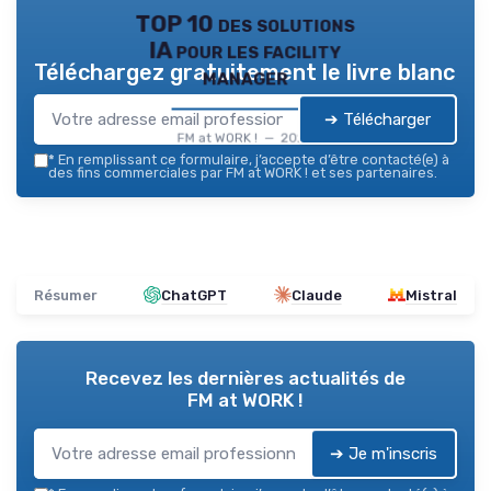
TOP 10 des solutions
IA pour les facility
Téléchargez gratuitement le livre blanc
manager
➔ Télécharger
FM at WORK ! — 2026
*
En remplissant ce formulaire, j’accepte d’être contacté(e) à
des fins commerciales par FM at WORK ! et ses partenaires.
Résumer
ChatGPT
Claude
Mistral
Recevez les dernières actualités de
FM at WORK !
➔ Je m'inscris