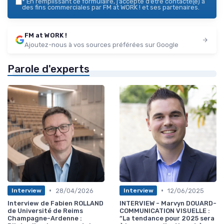
*
En remplissant ce formulaire, j’accepte d’être contacté(e) à
des fins commerciales par FM at WORK ! et ses partenaires.
FM at WORK !
Ajoutez-nous à vos sources préférées sur Google
Parole d'experts
•
•
28/04/2026
12/06/2025
Interview
Interview
Interview de Fabien ROLLAND
INTERVIEW - Marvyn DOUARD-
de Université de Reims
COMMUNICATION VISUELLE :
Champagne-Ardenne :
“La tendance pour 2025 sera