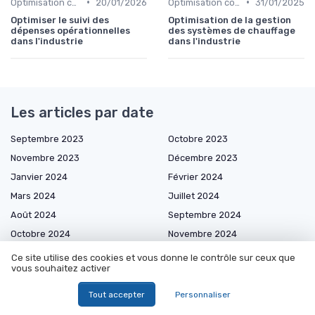
•
•
Optimisation coûts
20/01/2026
Optimisation coûts
31/01/2025
Optimiser le suivi des
Optimisation de la gestion
dépenses opérationnelles
des systèmes de chauffage
dans l'industrie
dans l'industrie
Les articles par date
Septembre 2023
Octobre 2023
Novembre 2023
Décembre 2023
Janvier 2024
Février 2024
Mars 2024
Juillet 2024
Août 2024
Septembre 2024
Octobre 2024
Novembre 2024
Décembre 2024
Janvier 2025
Ce site utilise des cookies et vous donne le contrôle sur ceux que
vous souhaitez activer
Février 2025
Mars 2025
Avril 2025
Mai 2025
Tout accepter
Personnaliser
Juin 2025
Juillet 2025