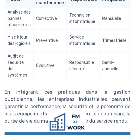
maintenance
u
Analyse des
Technicien
pannes
Corrective
Mensuelle
G
informatique
récurrentes
O
Mise à jour
Service
Préventive
Trimestrielle
g
des logiciels
informatique
l
Audit de
sécurité
Responsable
Semi-
S
Évolutive
des
sécurité
annuelle
c
systèmes
En intégrant ces pratiques dans la gestion
quotidienne, les entreprises industrielles peuvent
garantir la performance, la sécurité et la pérennité de
leurs équipements informatiques tout en optimisant la
durée de vie du matériel et la qualité du service rendu.