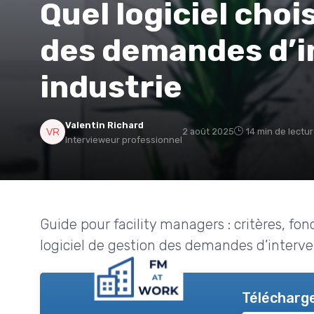
Quel logiciel choi
des demandes d’i
industrie
Valentin Richard
2 août 2025
14 min de lectu
Intervieweur professionnel
Guide pour facility managers : critères, fo
logiciel de gestion des demandes d’interv
Télécharge