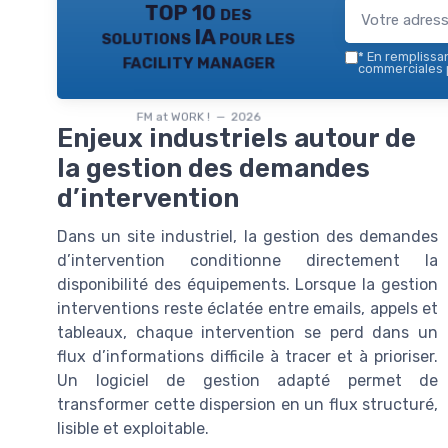
TOP 10 des
solutions IA pour les
facility manager
*
En remplissant
commerciales p
FM at WORK ! — 2026
Enjeux industriels autour de
la gestion des demandes
d’intervention
Dans un site industriel, la gestion des demandes
d’intervention conditionne directement la
disponibilité des équipements. Lorsque la gestion
interventions reste éclatée entre emails, appels et
tableaux, chaque intervention se perd dans un
flux d’informations difficile à tracer et à prioriser.
Un logiciel de gestion adapté permet de
transformer cette dispersion en un flux structuré,
lisible et exploitable.