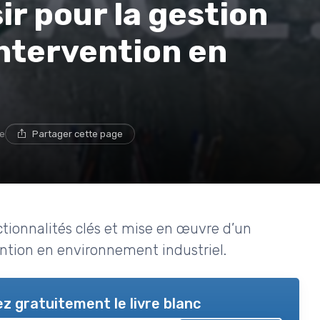
sir pour la gestion
ntervention en
re
Partager cette page
nctionnalités clés et mise en œuvre d’un
ention en environnement industriel.
z gratuitement le livre blanc