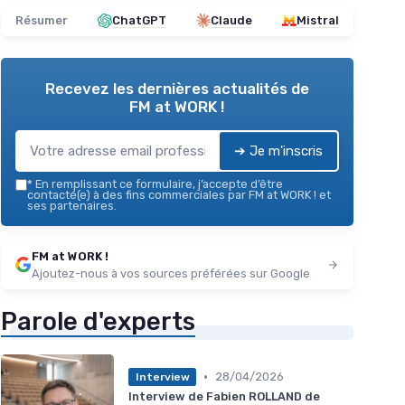
Résumer
ChatGPT
Claude
Mistral
Recevez les dernières actualités de
FM at WORK !
➔ Je m'inscris
*
En remplissant ce formulaire, j’accepte d’être
contacté(e) à des fins commerciales par FM at WORK ! et
ses partenaires.
FM at WORK !
Ajoutez-nous à vos sources préférées sur Google
Parole d'experts
•
28/04/2026
Interview
Interview de Fabien ROLLAND de