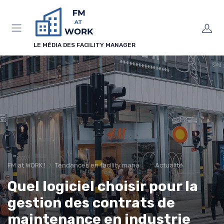
Panneau de gestion des cookies
LE MÉDIA DES FACILITY MANAGER
FM at WORK !
Tendances en facility management
Actualité
Quel logiciel choisir pour la
gestion des contrats de
maintenance en industrie