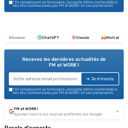
*
En remplissant ce formulaire, j’accepte d’être contacté(e) à
des fins commerciales par FM at WORK ! et ses partenaires.
Résumer
ChatGPT
Claude
Mistral
Recevez les dernières actualités de
FM at WORK !
➔ Je m'inscris
*
En remplissant ce formulaire, j’accepte d’être contacté(e) à
des fins commerciales par FM at WORK ! et ses partenaires.
FM at WORK !
Ajoutez-nous à vos sources préférées sur Google
Parole d'experts