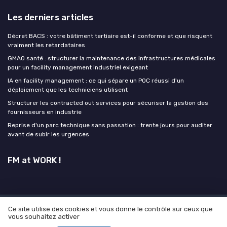
Les derniers articles
Décret BACS : votre bâtiment tertiaire est-il conforme et que risquent
vraiment les retardataires
GMAO santé : structurer la maintenance des infrastructures médicales
pour un facility management industriel exigeant
IA en facility management : ce qui sépare un POC réussi d'un
déploiement que les techniciens utilisent
Structurer les contracted out services pour sécuriser la gestion des
fournisseurs en industrie
Reprise d'un parc technique sans passation : trente jours pour auditer
avant de subir les urgences
FM at WORK !
Ce site utilise des cookies et vous donne le contrôle sur ceux que
Mentions légales
Politique de confidentialité
Grande
vous souhaitez activer
enquête 2025 sur l'IA et les facility manager