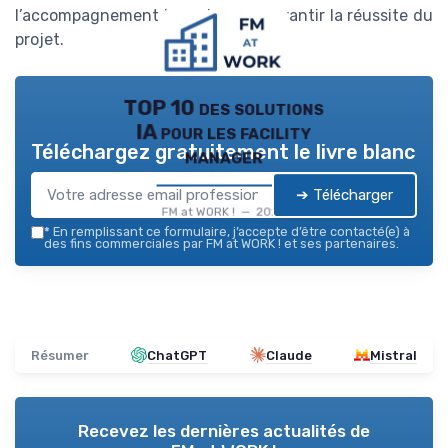
l’accompagnement humain pour garantir la réussite du
projet.
TOP 10 des solutions
IA pour les facility
Téléchargez gratuitement le livre blanc
manager
➔ Télécharger
FM at WORK ! — 2026
*
En remplissant ce formulaire, j’accepte d’être contacté(e) à
des fins commerciales par FM at WORK ! et ses partenaires.
Résumer
ChatGPT
Claude
Mistral
Recevez les dernières actualités de