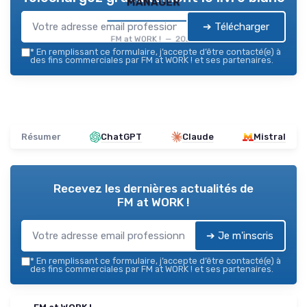
manager
➔ Télécharger
FM at WORK ! — 2026
*
En remplissant ce formulaire, j’accepte d’être contacté(e) à
des fins commerciales par FM at WORK ! et ses partenaires.
Résumer
ChatGPT
Claude
Mistral
Recevez les dernières actualités de
FM at WORK !
➔ Je m'inscris
*
En remplissant ce formulaire, j’accepte d’être contacté(e) à
des fins commerciales par FM at WORK ! et ses partenaires.