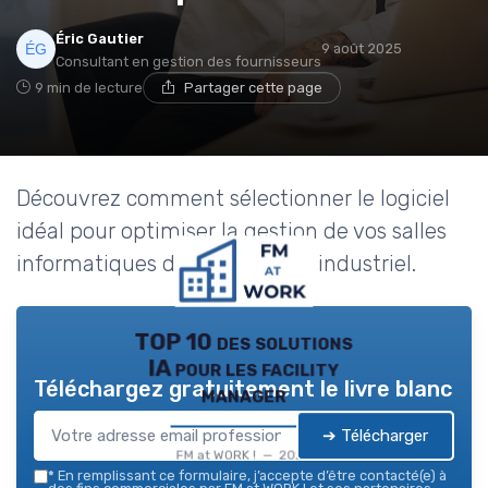
Éric Gautier
9 août 2025
Consultant en gestion des fournisseurs
9 min de lecture
Partager cette page
Découvrez comment sélectionner le logiciel
idéal pour optimiser la gestion de vos salles
informatiques dans le secteur industriel.
TOP 10 des solutions
IA pour les facility
Téléchargez gratuitement le livre blanc
manager
➔ Télécharger
FM at WORK ! — 2026
*
En remplissant ce formulaire, j’accepte d’être contacté(e) à