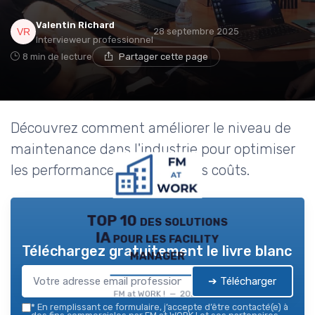
Valentin Richard
28 septembre 2025
Intervieweur professionnel
8 min de lecture
Partager cette page
Découvrez comment améliorer le niveau de
maintenance dans l'industrie pour optimiser
les performances et réduire les coûts.
TOP 10 des solutions
IA pour les facility
Téléchargez gratuitement le livre blanc
manager
➔ Télécharger
FM at WORK ! — 2026
*
En remplissant ce formulaire, j’accepte d’être contacté(e) à