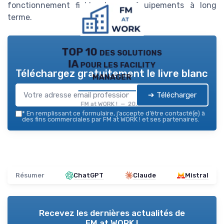
fonctionnement fiable de ses équipements à long
terme.
TOP 10 des solutions
IA pour les facility
Téléchargez gratuitement le livre blanc
manager
➔ Télécharger
FM at WORK ! — 2026
*
En remplissant ce formulaire, j’accepte d’être contacté(e) à
des fins commerciales par FM at WORK ! et ses partenaires.
Résumer
ChatGPT
Claude
Mistral
Recevez les dernières actualités de
FM at WORK !