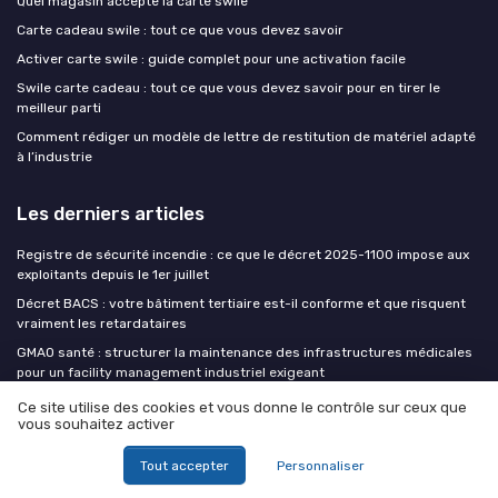
Quel magasin accepte la carte swile
Carte cadeau swile : tout ce que vous devez savoir
Activer carte swile : guide complet pour une activation facile
Swile carte cadeau : tout ce que vous devez savoir pour en tirer le
meilleur parti
Comment rédiger un modèle de lettre de restitution de matériel adapté
à l’industrie
Les derniers articles
Registre de sécurité incendie : ce que le décret 2025-1100 impose aux
exploitants depuis le 1er juillet
Décret BACS : votre bâtiment tertiaire est-il conforme et que risquent
vraiment les retardataires
GMAO santé : structurer la maintenance des infrastructures médicales
pour un facility management industriel exigeant
IA en facility management : ce qui sépare un POC réussi d'un
Ce site utilise des cookies et vous donne le contrôle sur ceux que
déploiement que les techniciens utilisent
vous souhaitez activer
Structurer les contracted out services pour sécuriser la gestion des
Tout accepter
Personnaliser
fournisseurs en industrie