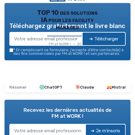
TOP 10 des solutions
IA pour les facility
Téléchargez gratuitement le livre blanc
manager
➔ Télécharger
FM at WORK ! — 2026
*
En remplissant ce formulaire, j’accepte d’être contacté(e) à
des fins commerciales par FM at WORK ! et ses partenaires.
Résumer
ChatGPT
Claude
Mistral
Recevez les dernières actualités de
FM at WORK !
➔ Je m'inscris