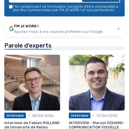
*
En remplissant ce formulaire, j’accepte d’être contacté(e) à
des fins commerciales par FM at WORK ! et ses partenaires.
FM at WORK !
Ajoutez-nous à vos sources préférées sur Google
Parole d'experts
•
•
28/04/2026
12/06/2025
Interview
Interview
Interview de Fabien ROLLAND
INTERVIEW - Marvyn DOUARD-
de Université de Reims
COMMUNICATION VISUELLE :