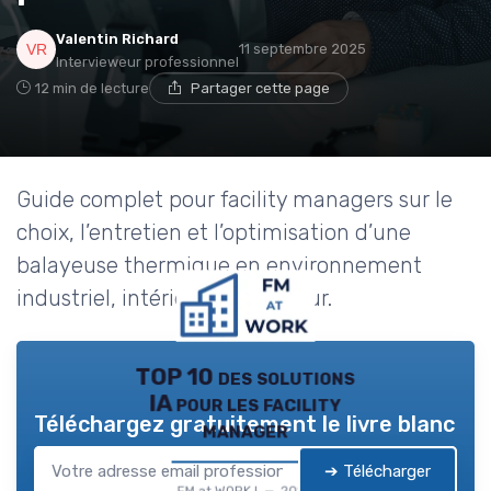
Valentin Richard
11 septembre 2025
Intervieweur professionnel
12 min de lecture
Partager cette page
Guide complet pour facility managers sur le
choix, l’entretien et l’optimisation d’une
balayeuse thermique en environnement
industriel, intérieur et extérieur.
TOP 10 des solutions
IA pour les facility
Téléchargez gratuitement le livre blanc
manager
➔ Télécharger
FM at WORK ! — 2026