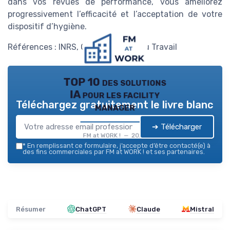
dans vos revues de performance, vous améliorez
progressivement l’efficacité et l’acceptation de votre
dispositif d’hygiène.
Références : INRS, OMS, Ministère du Travail
TOP 10 des solutions
IA pour les facility
Téléchargez gratuitement le livre blanc
manager
➔ Télécharger
FM at WORK ! — 2026
*
En remplissant ce formulaire, j’accepte d’être contacté(e) à
des fins commerciales par FM at WORK ! et ses partenaires.
Résumer
ChatGPT
Claude
Mistral