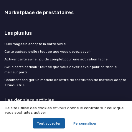
Marketplace de prestataires
Les plus lus
Quel magasin accepte la carte swile
Carte cadeau swile : tout ce que vous devez savoir
Activer carte swile : guide complet pour une activation facile
Swile carte cadeau : tout ce que vous devez savoir pour en tirer le
meilleur parti
Comment rédiger un modèle de lettre de restitution de matériel adapté
à l’industrie
Les derniers articles
Ce site utilise des cookies et vous donne le contrôle sur ceux que
Structurer la gestion des demandes d’intervention pour une
vous souhaitez activer
maintenance industrielle performante
Tout accepter
Personnaliser
Structurer la gestion des demandes d’intervention pour une
maintenance industrielle performante