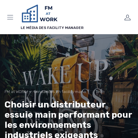
Panneau de gestion des cookies
LE MÉDIA DES FACILITY MANAGER
FM at WORK !
Tendances en facility management
Tech
Choisir un distributeur
essuie main performant pour
les environnements
industriels exigeants