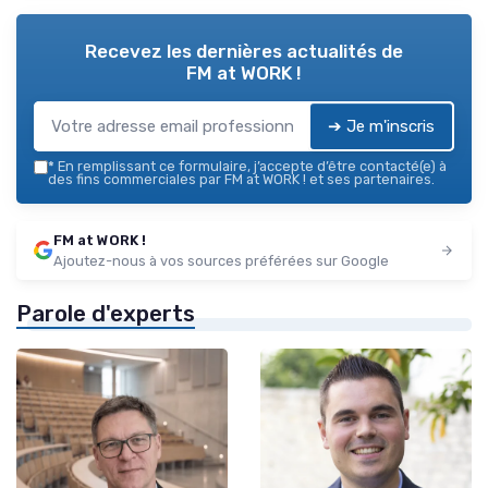
Recevez les dernières actualités de
FM at WORK !
➔ Je m'inscris
*
En remplissant ce formulaire, j’accepte d’être contacté(e) à
des fins commerciales par FM at WORK ! et ses partenaires.
FM at WORK !
Ajoutez-nous à vos sources préférées sur Google
Parole d'experts