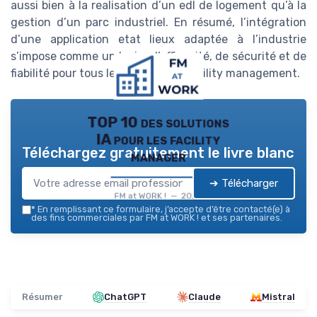
aussi bien à la realisation d’un edl de logement qu’à la
gestion d’un parc industriel. En résumé, l’intégration
d’une application etat lieux adaptée à l’industrie
s’impose comme un levier d’efficacité, de sécurité et de
fiabilité pour tous les acteurs du facility management.
TOP 10 des solutions
IA pour les facility
Téléchargez gratuitement le livre blanc
manager
➔ Télécharger
FM at WORK ! — 2026
*
En remplissant ce formulaire, j’accepte d’être contacté(e) à
des fins commerciales par FM at WORK ! et ses partenaires.
Résumer
ChatGPT
Claude
Mistral