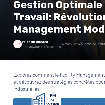
Gestion Optimale
Travail: Révolutio
Management Mod
Valentin Richard
13 mars 2024
9 min de lectu
Intervieweur professionnel
Explorez comment le Facility Management s'
et découvrez des stratégies concrètes pour 
industrielles.