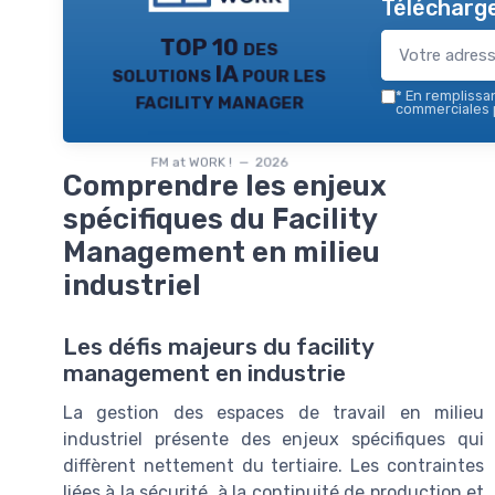
Télécharge
TOP 10 des
solutions IA pour les
facility manager
*
En remplissant
commerciales p
FM at WORK ! — 2026
Comprendre les enjeux
spécifiques du Facility
Management en milieu
industriel
Les défis majeurs du facility
management en industrie
La gestion des espaces de travail en milieu
industriel présente des enjeux spécifiques qui
diffèrent nettement du tertiaire. Les contraintes
liées à la sécurité, à la continuité de production et