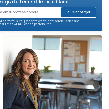
z gratuitement le livre blanc
➔ Télécharger
 ce formulaire, j’accepte d’être contacté(e) à des fins
ar FM at WORK ! et ses partenaires.