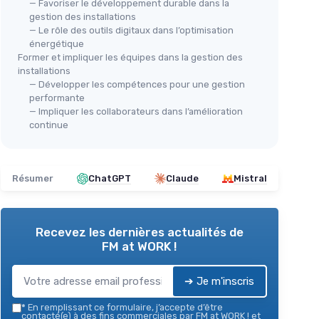
— Favoriser le développement durable dans la
gestion des installations
— Le rôle des outils digitaux dans l’optimisation
énergétique
Former et impliquer les équipes dans la gestion des
installations
— Développer les compétences pour une gestion
performante
— Impliquer les collaborateurs dans l’amélioration
continue
Résumer
ChatGPT
Claude
Mistral
Recevez les dernières actualités de
FM at WORK !
➔ Je m'inscris
*
En remplissant ce formulaire, j’accepte d’être
contacté(e) à des fins commerciales par FM at WORK ! et