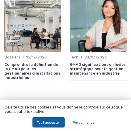
•
•
Dossiers
16/12/2025
Tech
24/03/2026
Comprendre la définition de
GMAO signification : un levier
la GMAO pour les
stratégique pour la gestion
gestionnaires d'installations
maintenance en industrie
industrielles
Les articles par date
Ce site utilise des cookies et vous donne le contrôle sur ceux que
vous souhaitez activer
Septembre 2023
Octobre 2023
Tout accepter
Personnaliser
Novembre 2023
Décembre 2023