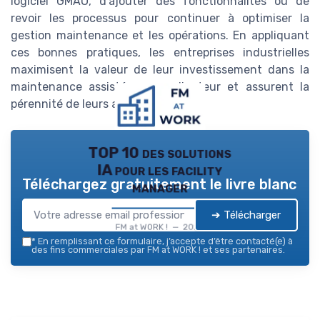
logiciel GMAO, d’ajouter des fonctionnalités ou de
revoir les processus pour continuer à optimiser la
gestion maintenance et les opérations. En appliquant
ces bonnes pratiques, les entreprises industrielles
maximisent la valeur de leur investissement dans la
maintenance assistée par ordinateur et assurent la
pérennité de leurs actifs.
TOP 10 des solutions
IA pour les facility
Téléchargez gratuitement le livre blanc
manager
➔ Télécharger
FM at WORK ! — 2026
*
En remplissant ce formulaire, j’accepte d’être contacté(e) à
des fins commerciales par FM at WORK ! et ses partenaires.