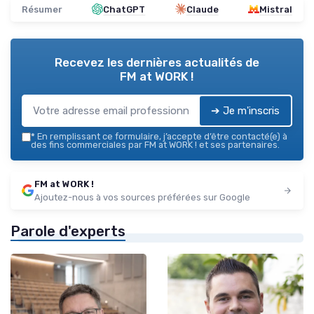
Résumer
ChatGPT
Claude
Mistral
Recevez les dernières actualités de
FM at WORK !
➔ Je m'inscris
*
En remplissant ce formulaire, j’accepte d’être contacté(e) à
des fins commerciales par FM at WORK ! et ses partenaires.
FM at WORK !
Ajoutez-nous à vos sources préférées sur Google
Parole d'experts