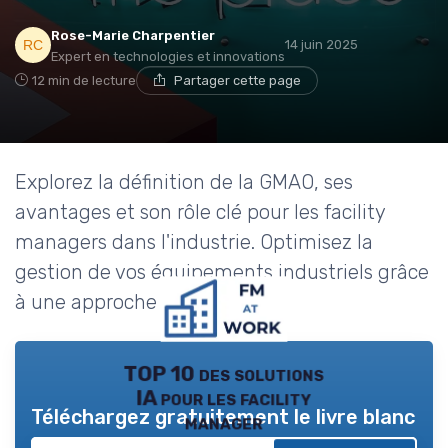
Rose-Marie Charpentier
14 juin 2025
Expert en technologies et innovations
12 min de lecture
Partager cette page
Explorez la définition de la GMAO, ses
avantages et son rôle clé pour les facility
managers dans l'industrie. Optimisez la
gestion de vos équipements industriels grâce
à une approche adaptée.
TOP 10 des solutions
IA pour les facility
Téléchargez gratuitement le livre blanc
manager