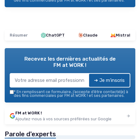
des fins commerciales par FM at WORK ! et ses partenaires.
Résumer
ChatGPT
Claude
Mistral
Recevez les dernières actualités de
FM at WORK !
➔ Je m'inscris
*
En remplissant ce formulaire, j’accepte d’être contacté(e) à
des fins commerciales par FM at WORK ! et ses partenaires.
FM at WORK !
Ajoutez-nous à vos sources préférées sur Google
Parole d'experts