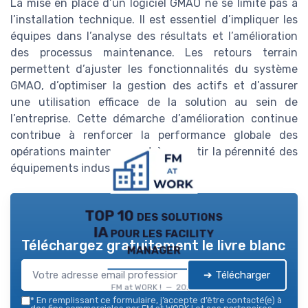
La mise en place d’un logiciel GMAO ne se limite pas à
l’installation technique. Il est essentiel d’impliquer les
équipes dans l’analyse des résultats et l’amélioration
des processus maintenance. Les retours terrain
permettent d’ajuster les fonctionnalités du système
GMAO, d’optimiser la gestion des actifs et d’assurer
une utilisation efficace de la solution au sein de
l’entreprise. Cette démarche d’amélioration continue
contribue à renforcer la performance globale des
opérations maintenance et à garantir la pérennité des
équipements industriels.
TOP 10 des solutions
IA pour les facility
Téléchargez gratuitement le livre blanc
manager
➔ Télécharger
FM at WORK ! — 2026
*
En remplissant ce formulaire, j’accepte d’être contacté(e) à