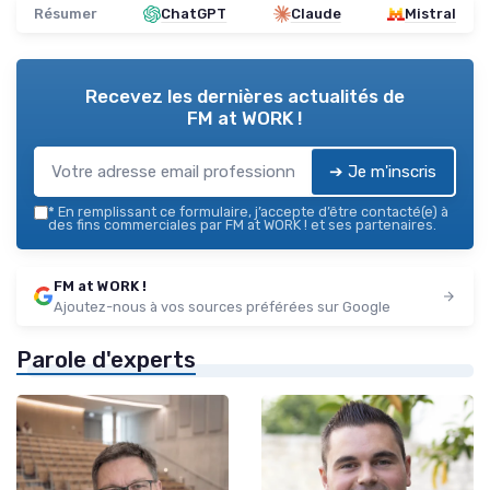
Résumer
ChatGPT
Claude
Mistral
Recevez les dernières actualités de
FM at WORK !
➔ Je m'inscris
*
En remplissant ce formulaire, j’accepte d’être contacté(e) à
des fins commerciales par FM at WORK ! et ses partenaires.
FM at WORK !
Ajoutez-nous à vos sources préférées sur Google
Parole d'experts