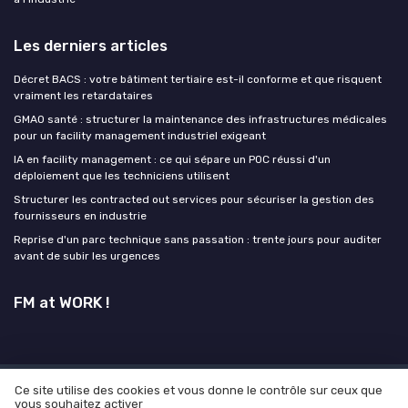
Les derniers articles
Décret BACS : votre bâtiment tertiaire est-il conforme et que risquent
vraiment les retardataires
GMAO santé : structurer la maintenance des infrastructures médicales
pour un facility management industriel exigeant
IA en facility management : ce qui sépare un POC réussi d'un
déploiement que les techniciens utilisent
Structurer les contracted out services pour sécuriser la gestion des
fournisseurs en industrie
Reprise d'un parc technique sans passation : trente jours pour auditer
avant de subir les urgences
FM at WORK !
Ce site utilise des cookies et vous donne le contrôle sur ceux que
Mentions légales
Politique de confidentialité
Grande
vous souhaitez activer