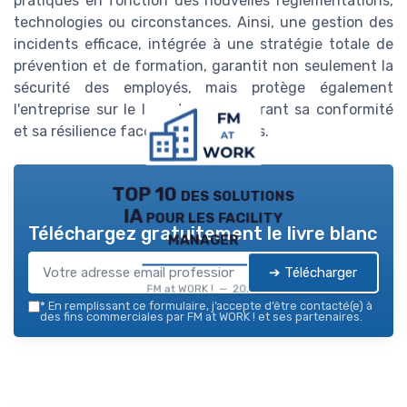
pratiques en fonction des nouvelles réglementations,
technologies ou circonstances. Ainsi, une gestion des
incidents efficace, intégrée à une stratégie totale de
prévention et de formation, garantit non seulement la
sécurité des employés, mais protège également
l'entreprise sur le long terme, assurant sa conformité
et sa résilience face aux défis futurs.
TOP 10 des solutions
IA pour les facility
Téléchargez gratuitement le livre blanc
manager
➔ Télécharger
FM at WORK ! — 2026
*
En remplissant ce formulaire, j’accepte d’être contacté(e) à
des fins commerciales par FM at WORK ! et ses partenaires.