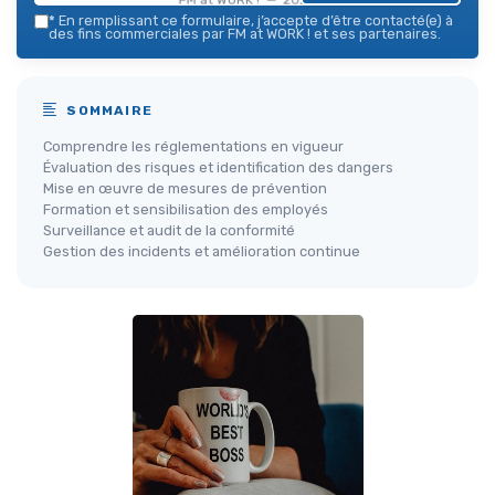
*
En remplissant ce formulaire, j’accepte d’être contacté(e) à
des fins commerciales par FM at WORK ! et ses partenaires.
SOMMAIRE
Comprendre les réglementations en vigueur
Évaluation des risques et identification des dangers
Mise en œuvre de mesures de prévention
Formation et sensibilisation des employés
Surveillance et audit de la conformité
Gestion des incidents et amélioration continue