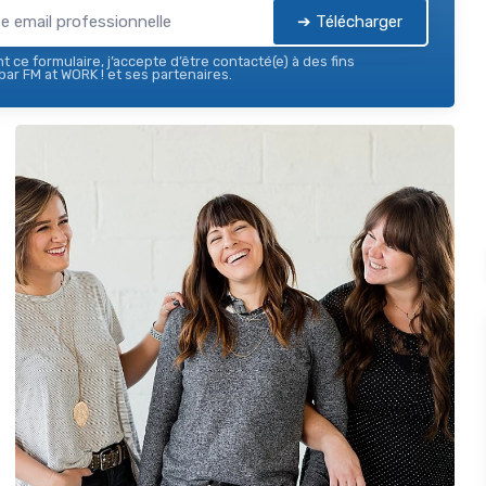
➔ Télécharger
 ce formulaire, j’accepte d’être contacté(e) à des fins
ar FM at WORK ! et ses partenaires.