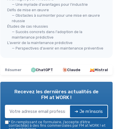
— Une myriade d'avantages pour l'industrie
Défis de mise en œuvre
— Obstacles à surmonter pour une mise en œuvre
réussie
Études de cas réussies
— Succès concrets dans l'adoption de la
maintenance prédictive
L'avenir de la maintenance prédictive
— Perspectives d'avenir en maintenance préventive
Résumer
ChatGPT
Claude
Mistral
Recevez les dernières actualités de
FM at WORK !
➔ Je m'inscris
*
En remplissant ce formulaire, j’accepte d’être
contacté(e) à des fins commerciales par FM at WORK ! et
ses partenaires.