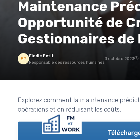
Maintenance Préd
Opportunité de Cr
Gestionnaires de 
Elodie Petit
3 octobre 2023
Responsable des ressources humaines
Explorez comment la maintenance prédictiv
opérations et en réduisant les coûts.
Télécharge