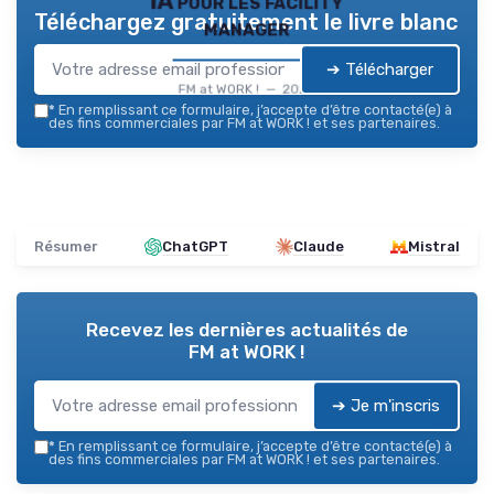
IA pour les facility
Téléchargez gratuitement le livre blanc
manager
➔ Télécharger
FM at WORK ! — 2026
*
En remplissant ce formulaire, j’accepte d’être contacté(e) à
des fins commerciales par FM at WORK ! et ses partenaires.
Résumer
ChatGPT
Claude
Mistral
Recevez les dernières actualités de
FM at WORK !
➔ Je m'inscris
*
En remplissant ce formulaire, j’accepte d’être contacté(e) à
des fins commerciales par FM at WORK ! et ses partenaires.