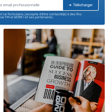
➔ Télécharger
 ce formulaire, j’accepte d’être contacté(e) à des fins
ar FM at WORK ! et ses partenaires.