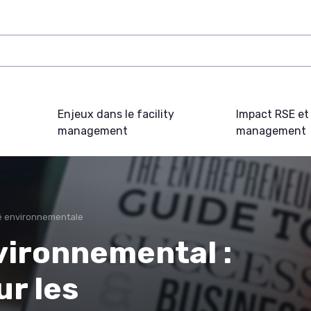
Enjeux dans le facility
Impact RSE et 
management
management
té environnementale
vironnemental :
ur les