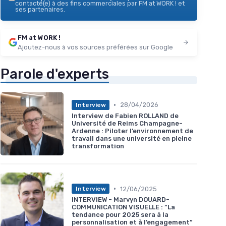
contacté(e) à des fins commerciales par FM at WORK ! et
ses partenaires.
FM at WORK !
Ajoutez-nous à vos sources préférées sur Google
Parole d'experts
•
28/04/2026
Interview
Interview de Fabien ROLLAND de
Université de Reims Champagne-
Ardenne : Piloter l’environnement de
travail dans une université en pleine
transformation
•
12/06/2025
Interview
INTERVIEW - Marvyn DOUARD-
COMMUNICATION VISUELLE : “La
tendance pour 2025 sera à la
personnalisation et à l’engagement”