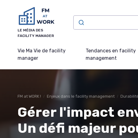
Panneau de gestion des cookies
LE MÉDIA DES
FACILITY MANAGER
Vie Ma Vie de facility
Tendances en facility
manager
management
FM at WORK !
Enjeux dans le facility management
Durabili
Gérer l'impact en
Un défi majeur po