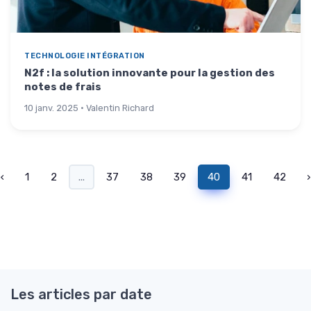
TECHNOLOGIE INTÉGRATION
N2f : la solution innovante pour la gestion des
notes de frais
10 janv. 2025 · Valentin Richard
‹
1
2
...
37
38
39
40
41
42
›
Les articles par date