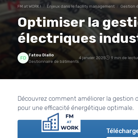
FM at WORK !
Enjeux dans le facility management
Gestion 
Optimiser la gest
électriques indus
Fatou Diallo
4 janvier 2025
9 min de lectu
Gestionnaire de bâtiments
Découvrez comment améliorer la gestion des
pour une efficacité énergétique optimale.
Télécharge