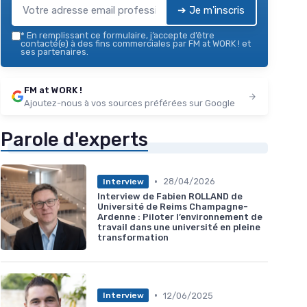
➔ Je m'inscris
*
En remplissant ce formulaire, j’accepte d’être
contacté(e) à des fins commerciales par FM at WORK ! et
ses partenaires.
FM at WORK !
Ajoutez-nous à vos sources préférées sur Google
Parole d'experts
•
28/04/2026
Interview
Interview de Fabien ROLLAND de
Université de Reims Champagne-
Ardenne : Piloter l’environnement de
travail dans une université en pleine
transformation
•
12/06/2025
Interview