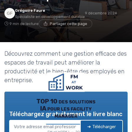
Grégoire Faure
9 décembre 2024
Spécialiste en développement durable
9 min de lecture
Partager cette page
Découvrez comment une gestion efficace des
espaces de travail peut améliorer la
productivité et le bien-être des employés en
entreprise.
TOP 10 des solutions
IA pour les facility
Téléchargez gratuitement le livre blanc
manager
➔ Télécharger
FM at WORK ! — 2026