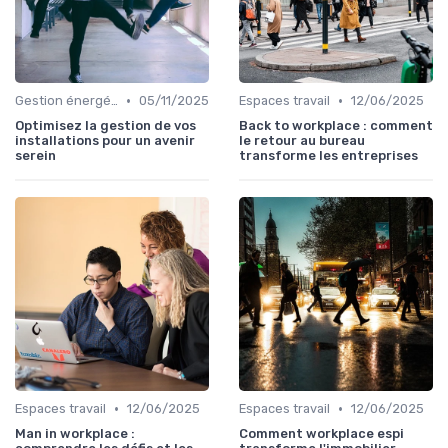
•
•
Gestion énergétique
05/11/2025
Espaces travail
12/06/2025
Optimisez la gestion de vos
Back to workplace : comment
installations pour un avenir
le retour au bureau
serein
transforme les entreprises
•
•
Espaces travail
12/06/2025
Espaces travail
12/06/2025
Man in workplace :
Comment workplace espi