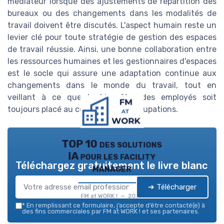
médiateur lorsque des ajustements de répartition des
bureaux ou des changements dans les modalités de
travail doivent être discutés. L'aspect humain reste un
levier clé pour toute stratégie de gestion des espaces
de travail réussie. Ainsi, une bonne collaboration entre
les ressources humaines et les gestionnaires d'espaces
est le socle qui assure une adaptation continue aux
changements dans le monde du travail, tout en
veillant à ce que le bien-être des employés soit
toujours placé au centre des préoccupations.
TOP 10 des solutions
IA pour les facility
Téléchargez gratuitement le livre blanc
manager
➔ Télécharger
FM at WORK ! — 2026
*
En remplissant ce formulaire, j’accepte d’être contacté(e) à
des fins commerciales par FM at WORK ! et ses partenaires.