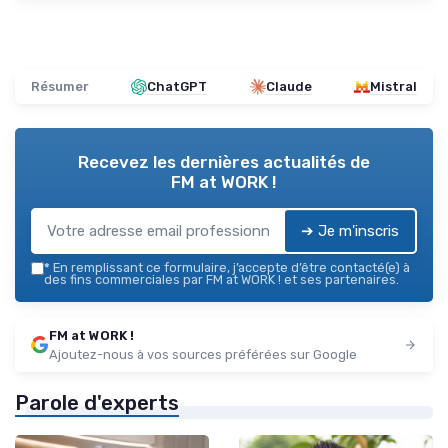
Résumer
ChatGPT
Claude
Mistral
Recevez les dernières actualités de
FM at WORK !
➔ Je m'inscris
*
En remplissant ce formulaire, j’accepte d’être contacté(e) à
des fins commerciales par FM at WORK ! et ses partenaires.
FM at WORK !
Ajoutez-nous à vos sources préférées sur Google
Parole d'experts