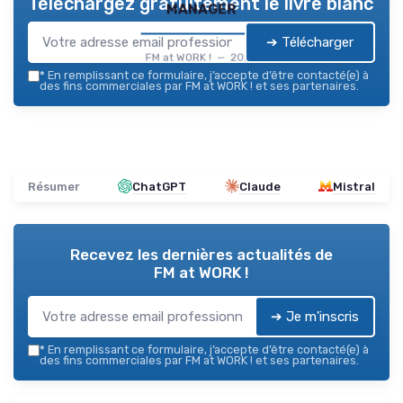
Téléchargez gratuitement le livre blanc
manager
➔ Télécharger
FM at WORK ! — 2026
*
En remplissant ce formulaire, j’accepte d’être contacté(e) à
des fins commerciales par FM at WORK ! et ses partenaires.
Résumer
ChatGPT
Claude
Mistral
Recevez les dernières actualités de
FM at WORK !
➔ Je m'inscris
*
En remplissant ce formulaire, j’accepte d’être contacté(e) à
des fins commerciales par FM at WORK ! et ses partenaires.