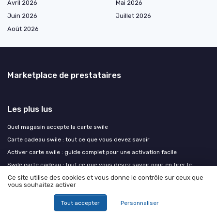
Avril 2026
Mai 2026
Juin 2026
Juillet 2026
Août 2026
Marketplace de prestataires
Les plus lus
Quel magasin accepte la carte swile
Carte cadeau swile : tout ce que vous devez savoir
Activer carte swile : guide complet pour une activation facile
Swile carte cadeau : tout ce que vous devez savoir pour en tirer le
meilleur parti
Ce site utilise des cookies et vous donne le contrôle sur ceux que
vous souhaitez activer
Comment rédiger un modèle de lettre de restitution de matériel adapté
à l’industrie
Tout accepter
Personnaliser