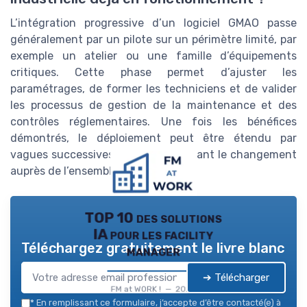
L’intégration progressive d’un logiciel GMAO passe
généralement par un pilote sur un périmètre limité, par
exemple un atelier ou une famille d’équipements
critiques. Cette phase permet d’ajuster les
paramétrages, de former les techniciens et de valider
les processus de gestion de la maintenance et des
contrôles réglementaires. Une fois les bénéfices
démontrés, le déploiement peut être étendu par
vagues successives, en accompagnant le changement
auprès de l’ensemble des équipes.
TOP 10 des solutions
IA pour les facility
Téléchargez gratuitement le livre blanc
manager
➔ Télécharger
FM at WORK ! — 2026
*
En remplissant ce formulaire, j’accepte d’être contacté(e) à