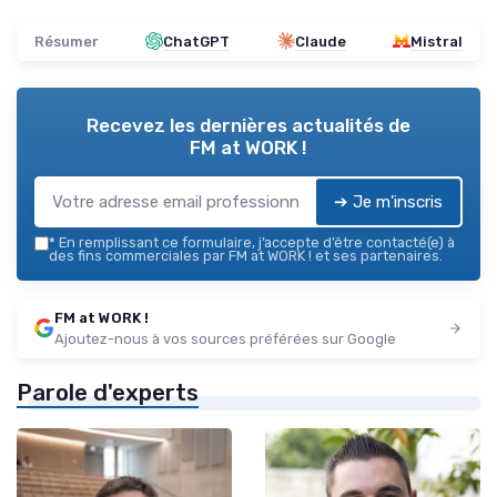
Résumer
ChatGPT
Claude
Mistral
Recevez les dernières actualités de
FM at WORK !
➔ Je m'inscris
*
En remplissant ce formulaire, j’accepte d’être contacté(e) à
des fins commerciales par FM at WORK ! et ses partenaires.
FM at WORK !
Ajoutez-nous à vos sources préférées sur Google
Parole d'experts