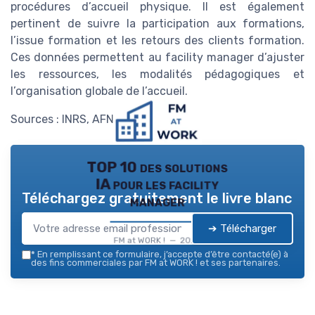
procédures d’accueil physique. Il est également
pertinent de suivre la participation aux formations,
l’issue formation et les retours des clients formation.
Ces données permettent au facility manager d’ajuster
les ressources, les modalités pédagogiques et
l’organisation globale de l’accueil.
Sources : INRS, AFNOR, CCI France.
TOP 10 des solutions
IA pour les facility
Téléchargez gratuitement le livre blanc
manager
➔ Télécharger
FM at WORK ! — 2026
*
En remplissant ce formulaire, j’accepte d’être contacté(e) à
des fins commerciales par FM at WORK ! et ses partenaires.