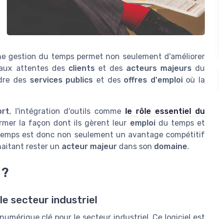
ne gestion du temps permet non seulement d'améliorer
e aux attentes des
clients
et des
acteurs majeurs
du
adre des
services publics
et des
offres d'emploi
où la
ort
, l'intégration d'outils comme
le rôle essentiel du
mer la façon dont ils gèrent leur
emploi
du temps et
 temps est donc non seulement un avantage compétitif
haitant rester un
acteur majeur
dans son
domaine
.
 ?
e secteur industriel
mérique clé pour le secteur industriel. Ce logiciel est