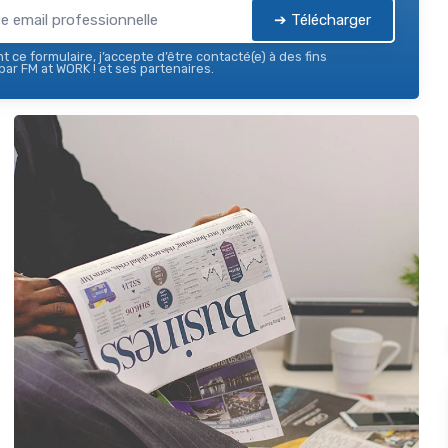
➔ Télécharger
 ce formulaire, j’accepte d’être contacté(e) à des fins
ar FM at WORK ! et ses partenaires.