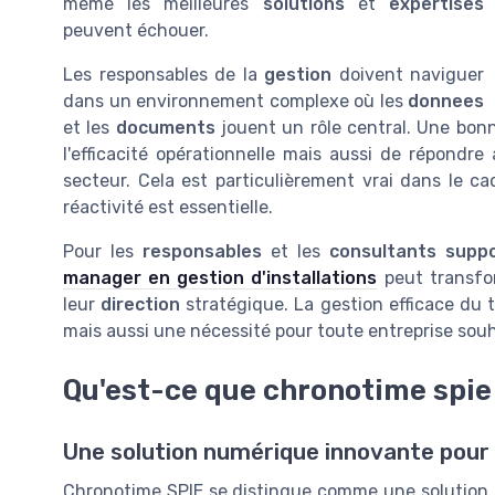
même les meilleures
solutions
et
expertises
peuvent échouer.
Les responsables de la
gestion
doivent naviguer
dans un environnement complexe où les
donnees
et les
documents
jouent un rôle central. Une bon
l'efficacité opérationnelle mais aussi de répondr
secteur. Cela est particulièrement vrai dans le c
réactivité est essentielle.
Pour les
responsables
et les
consultants supp
manager en gestion d'installations
peut transfor
leur
direction
stratégique. La gestion efficace du
mais aussi une nécessité pour toute entreprise sou
Qu'est-ce que chronotime spie
Une solution numérique innovante pour l
Chronotime SPIE se distingue comme une solution nu