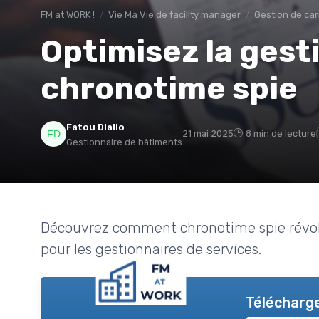
FM at WORK !
Vie Ma Vie de facility manager
Gestion de car
Optimisez la gest
chronotime spie
Fatou Diallo
21 mai 2025
8 min de lecture
Gestionnaire de bâtiments
Découvrez comment chronotime spie révolu
pour les gestionnaires de services.
Télécharge