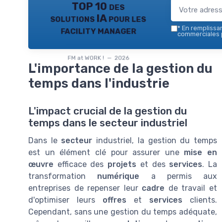
TOP 10 des
solutions IA pour les
facility manager
*
En remplissant
commerciales p
FM at WORK ! — 2026
L'importance de la gestion du
temps dans l'industrie
L'impact crucial de la gestion du
temps dans le secteur industriel
Dans le
secteur
industriel, la gestion du temps
est un élément clé pour assurer une
mise en
œuvre
efficace des
projets
et des
services
. La
transformation
numérique
a permis aux
entreprises de repenser leur
cadre
de travail et
d'optimiser leurs
offres
et
services
clients.
Cependant, sans une gestion du temps adéquate,