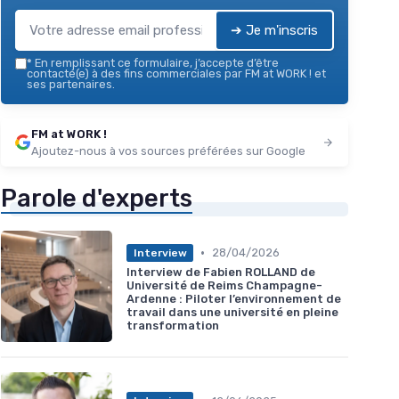
➔ Je m'inscris
*
En remplissant ce formulaire, j’accepte d’être
contacté(e) à des fins commerciales par FM at WORK ! et
ses partenaires.
FM at WORK !
Ajoutez-nous à vos sources préférées sur Google
Parole d'experts
•
28/04/2026
Interview
Interview de Fabien ROLLAND de
Université de Reims Champagne-
Ardenne : Piloter l’environnement de
travail dans une université en pleine
transformation