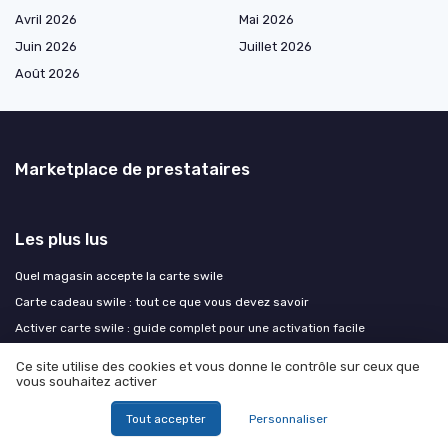
Avril 2026
Mai 2026
Juin 2026
Juillet 2026
Août 2026
Marketplace de prestataires
Les plus lus
Quel magasin accepte la carte swile
Carte cadeau swile : tout ce que vous devez savoir
Activer carte swile : guide complet pour une activation facile
Swile carte cadeau : tout ce que vous devez savoir pour en tirer le
Ce site utilise des cookies et vous donne le contrôle sur ceux que
meilleur parti
vous souhaitez activer
Comment rédiger un modèle de lettre de restitution de matériel adapté
à l’industrie
Tout accepter
Personnaliser