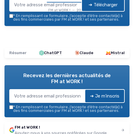
➔ Télécharger
FM at WORK ! — 2026
*
En remplissant ce formulaire, j’accepte d’être contacté(e) à
des fins commerciales par FM at WORK ! et ses partenaires.
Résumer
ChatGPT
Claude
Mistral
Recevez les dernières actualités de
FM at WORK !
➔ Je m'inscris
*
En remplissant ce formulaire, j’accepte d’être contacté(e) à
des fins commerciales par FM at WORK ! et ses partenaires.
FM at WORK !
Ajoutez-nous à vos sources préférées sur Google