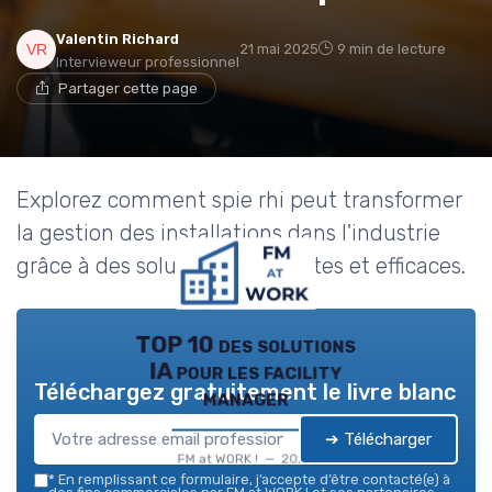
Valentin Richard
21 mai 2025
9 min de lecture
Intervieweur professionnel
Partager cette page
Explorez comment spie rhi peut transformer
la gestion des installations dans l'industrie
grâce à des solutions innovantes et efficaces.
TOP 10 des solutions
IA pour les facility
Téléchargez gratuitement le livre blanc
manager
➔ Télécharger
FM at WORK ! — 2026
*
En remplissant ce formulaire, j’accepte d’être contacté(e) à