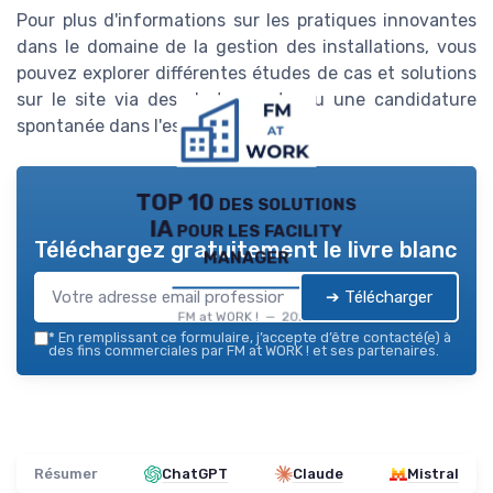
Pour plus d'informations sur les pratiques innovantes
dans le domaine de la gestion des installations, vous
pouvez explorer différentes études de cas et solutions
sur le site via des alertes carte ou une candidature
spontanée dans l'espace candidat.
TOP 10 des solutions
IA pour les facility
Téléchargez gratuitement le livre blanc
manager
➔ Télécharger
FM at WORK ! — 2026
*
En remplissant ce formulaire, j’accepte d’être contacté(e) à
des fins commerciales par FM at WORK ! et ses partenaires.
Résumer
ChatGPT
Claude
Mistral