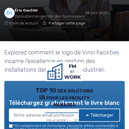
Éric Gautier
28 avril 2025
Consultant en gestion des fournisseurs
8 min de lecture
Partager cette page
Explorez comment le logo de Vinci Facilities
incarne l'excellence en gestion des
installations dans le secteur industriel.
TOP 10 des solutions
IA pour les facility
Téléchargez gratuitement le livre blanc
manager
➔ Télécharger
FM at WORK ! — 2026
*
En remplissant ce formulaire, j’accepte d’être contacté(e) à