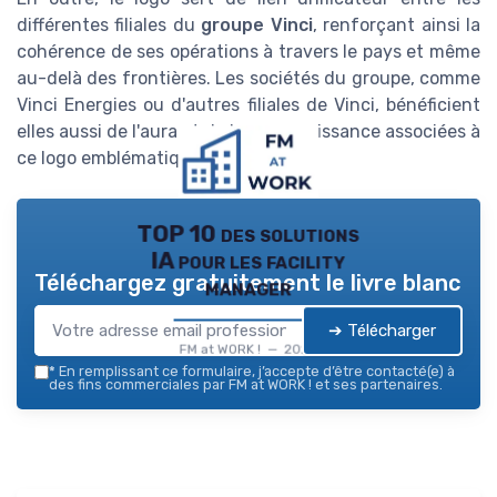
différentes filiales du
groupe Vinci
, renforçant ainsi la
cohérence de ses opérations à travers le pays et même
au-delà des frontières. Les sociétés du groupe, comme
Vinci Energies ou d'autres filiales de Vinci, bénéficient
elles aussi de l'aura et de la reconnaissance associées à
ce logo emblématique.
TOP 10 des solutions
IA pour les facility
Téléchargez gratuitement le livre blanc
manager
➔ Télécharger
FM at WORK ! — 2026
*
En remplissant ce formulaire, j’accepte d’être contacté(e) à
des fins commerciales par FM at WORK ! et ses partenaires.