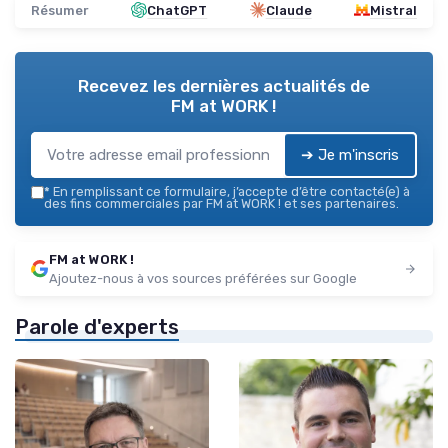
Résumer
ChatGPT
Claude
Mistral
Recevez les dernières actualités de
FM at WORK !
➔ Je m'inscris
*
En remplissant ce formulaire, j’accepte d’être contacté(e) à
des fins commerciales par FM at WORK ! et ses partenaires.
FM at WORK !
Ajoutez-nous à vos sources préférées sur Google
Parole d'experts